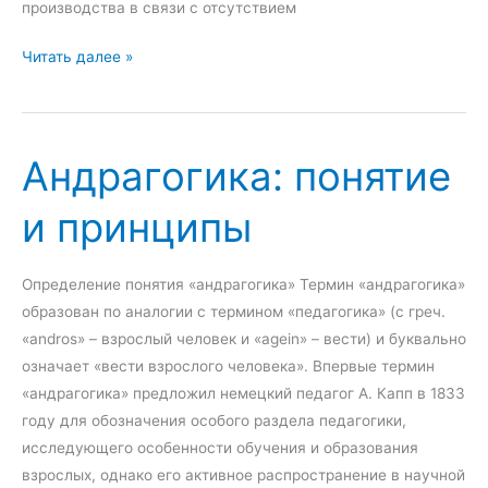
и
г
производства в связи с отсутствием
я
о
К
н
Читать далее »
п
а
и
л
д
я
а
р
н
Андрагогика: понятие
о
и
в
р
и принципы
о
о
е
в
п
а
Определение понятия «андрагогика» Термин «андрагогика»
л
н
образован по аналогии с термином «педагогика» (с греч.
а
и
«andros» – взрослый человек и «agein» – вести) и буквально
н
я
означает «вести взрослого человека». Впервые термин
и
«андрагогика» предложил немецкий педагог А. Капп в 1833
р
году для обозначения особого раздела педагогики,
о
исследующего особенности обучения и образования
в
взрослых, однако его активное распространение в научной