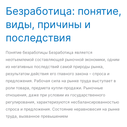
о
р
Безработица: понятие,
к
и
т
виды, причины и
и
р
:
у
последствия
п
д
о
а
н
:
Понятие безработицы Безработица является
я
п
неотъемлемой составляющей рыночной экономики, одним
т
о
из негативных последствий самой природы рынка,
и
н
результатом действия его главного закона – спроса и
е
я
предложения. Рабочая сила на рынке труда выступает в
и
т
роли товара, предмета купли-продажи. Рыночные
п
и
отношения, даже при условии их государственного
р
е
регулирования, характеризуются несбалансированностью
а
и
спроса и предложения. Состояние неравновесия на рынке
в
ф
труда, вызванное превышением
о
у