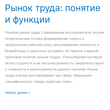
Рынок труда: понятие
о
у
и функции
с
т
р
Понятие рынка труда Современные исследователи, изучая
о
теоретические основы формирования спроса и
й
предложения рабочей силы, регулирования занятости и
с
безработицы в рыночных условиях, не пришли к единой
т
трактовке понятия «рынок труда». Разнообразие взглядов
в
на его сущность и их несогласованность свидетельствуют
о
о сложности и многогранности данного понятия. Рынок
т
труда ученые рассматривают как сферу обращения
е
специфического товара «рабочая сила»,
р
р
Р
Читать далее »
и
ы
т
н
о