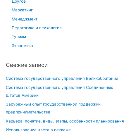
Другое
и
и
п
Маркетинг
е
ы
и
Менеджмент
и
п
Педагогика и психология
о
р
Туризм
с
и
н
Экономика
н
о
ц
в
и
Свежие записи
н
п
ы
ы
Система государственного управления Великобритании
е
Система государственного управления Соединенных
э
Штатов Америки
т
а
Зарубежный опыт государственной поддержки
п
предпринимательства
ы
Карьера: понятие, виды, этапы, особенности планирования
Использование цвета в рекламе