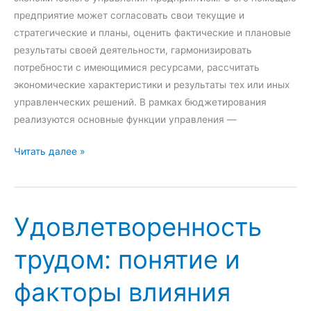
е
н
предприятие может согласовать свои текущие и
,
г
стратегические и планы, оценить фактические и плановые
з
:
результаты своей деятельности, гармонизировать
а
п
потребности с имеющимися ресурсами, рассчитать
д
о
экономические характеристики и результаты тех или иных
а
н
управленческих решений. В рамках бюджетирования
ч
я
реализуются основные функции управления —
и
т
,
и
П
Читать далее »
п
е
о
р
,
н
е
в
я
и
и
Удовлетворенность
т
м
д
и
трудом: понятие и
у
ы
е
щ
,
и
факторы влияния
е
ц
с
с
е
у