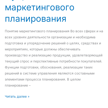
маркетингового
и
т
я
в
планирования
о
р
е
Понятие маркетингового планирования Во всех сферах и на
н
всех уровнях деятельности организации и необходима
н
подготовка и упорядочение решений о целях, средствах и
о
мероприятиях, которые должны обеспечивать
с
производство и реализацию продукции, удовлетворяющей
т
текущий спрос и перспективные потребности покупателей.
ь
Функции подготовки, обоснования, реализации таких
т
решений в системе управления являются составными
р
элементами процесса планирования. В целом
у
планирование –
д
о
С
Читать далее »
м
у
: