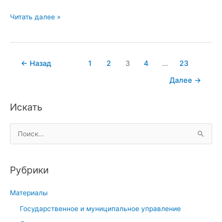
а
н
А
Читать далее »
и
н
е
д
:
р
←
Назад
1
2
3
4
…
23
п
а
о
г
Далее
→
н
о
я
г
Искать
т
и
и
к
П
е
а
о
,
:
и
п
п
Рубрики
с
р
о
к
и
н
Материалы
:
н
я
Государственное и муниципальное управление
ц
т