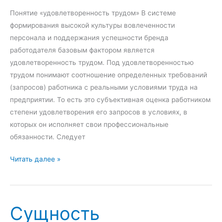
т
л
щ
Понятие «удовлетворенность трудом» В системе
в
и
н
формирования высокой культуры вовлеченности
а
и
о
персонала и поддержания успешности бренда
з
с
работодателя базовым фактором является
а
т
удовлетворенность трудом. Под удовлетворенностью
д
ь
трудом понимают соотношение определенных требований
а
б
(запросов) работника с реальными условиями труда на
ч
ю
предприятии. То есть это субъективная оценка работником
и
д
степени удовлетворения его запросов в условиях, в
ж
которых он исполняет свои профессиональные
е
обязанности. Следует
т
и
У
Читать далее »
р
д
о
о
в
в
Сущность
а
л
н
е