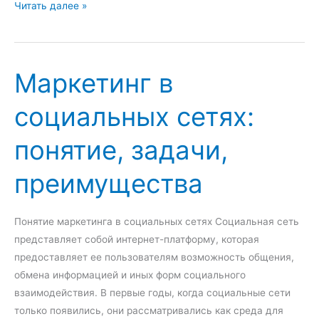
в
н
Б
Читать далее »
о
к
е
е
ц
з
р
и
р
е
Маркетинг в
и
а
г
б
социальных сетях:
у
о
л
т
понятие, задачи,
и
и
р
ц
преимущества
о
а
в
:
а
п
Понятие маркетинга в социальных сетях Социальная сеть
н
о
представляет собой интернет-платформу, которая
и
н
предоставляет ее пользователям возможность общения,
е
я
обмена информацией и иных форм социального
т
взаимодействия. В первые годы, когда социальные сети
и
только появились, они рассматривались как среда для