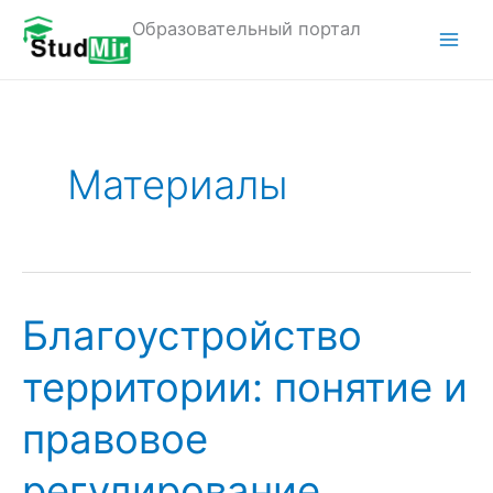
Перейти
Образовательный портал
к
M
содержимому
a
i
Материалы
n
M
e
n
Благоустройство
u
территории: понятие и
правовое
регулирование