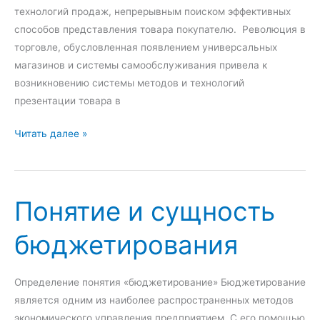
а
л
технологий продаж, непрерывным поиском эффективных
л
е
способов представления товара покупателю. Революция в
ь
д
торговле, обусловленная появлением универсальных
н
с
магазинов и системы самообслуживания привела к
ы
т
возникновению системы методов и технологий
х
в
презентации товара в
с
и
е
М
я
Читать далее »
т
е
я
р
х
ч
Понятие и сущность
:
а
п
н
бюджетирования
о
д
н
а
я
й
Определение понятия «бюджетирование» Бюджетирование
т
з
является одним из наиболее распространенных методов
и
и
экономического управления предприятием. С его помощью