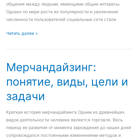
е
общения между людьми, имеющими общие интересы.
,
Однако по мере роста их популярности и увеличения
в
численности пользователей социальные сети стали
и
М
Читать далее »
д
а
ы
р
,
к
п
Мерчандайзинг:
е
р
т
и
понятие, виды, цели и
и
ч
н
и
задачи
г
н
в
ы
с
и
Краткая история мерчандайзинга Одним из древнейших
о
п
видов деятельности человека является торговля. Весь
ц
о
период ее развития от момента зарождения до наших дней
и
с
сопровождался постоянными изменениями методов и