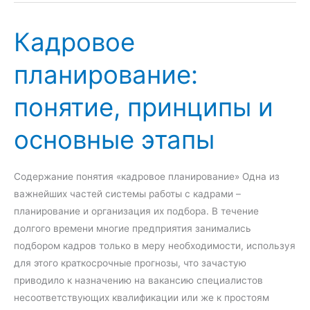
щ
п
н
Кадровое
о
о
н
с
планирование:
я
т
т
ь
понятие, принципы и
и
м
е
а
основные этапы
и
р
ф
к
а
е
Содержание понятия «кадровое планирование» Одна из
к
т
важнейших частей системы работы с кадрами –
т
и
планирование и организация их подбора. В течение
о
н
долгого времени многие предприятия занимались
р
г
подбором кадров только в меру необходимости, используя
ы
о
для этого краткосрочные прогнозы, что зачастую
в
в
приводило к назначению на вакансию специалистов
л
о
несоответствующих квалификации или же к простоям