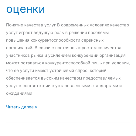
оценки
ы
й
р
Понятие качества услуг В современных условиях качество
ы
услуг играет ведущую роль в решении проблемы
н
повышения конкурентоспособности сервисных
о
организаций. В связи с постоянным ростом количества
к
участников рынка и усилением конкуренции организация
:
может оставаться конкурентоспособной лишь при условии,
п
что ее услуги имеют устойчивый спрос, который
о
обеспечивается высоким качеством предоставляемых
н
услуг в соответствии с установленными стандартами и
я
ожиданиями
т
и
К
Читать далее »
е
а
,
ч
ф
е