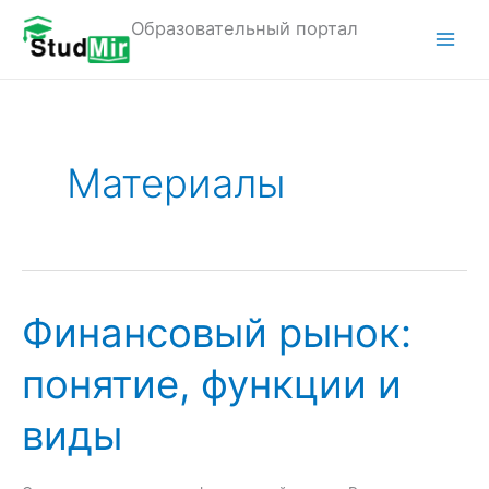
Перейти
Образовательный портал
к
M
содержимому
a
i
Материалы
n
M
e
n
Финансовый рынок:
u
понятие, функции и
виды