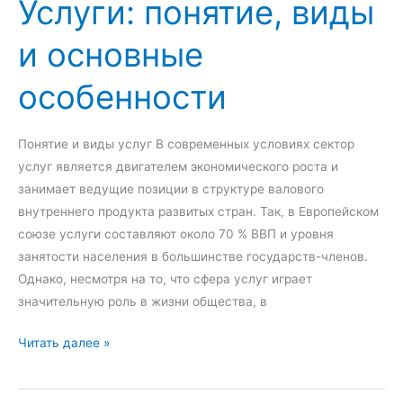
Услуги: понятие, виды
у
с
н
т
и основные
к
в
ц
о
особенности
и
у
и
с
и
л
Понятие и виды услуг В современных условиях сектор
в
у
услуг является двигателем экономического роста и
и
г
занимает ведущие позиции в структуре валового
д
:
внутреннего продукта развитых стран. Так, в Европейском
ы
п
союзе услуги составляют около 70 % ВВП и уровня
о
занятости населения в большинстве государств-членов.
н
Однако, несмотря на то, что сфера услуг играет
я
значительную роль в жизни общества, в
т
и
У
Читать далее »
е
с
и
л