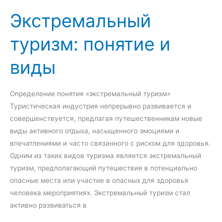
м
у
Экстремальный
е
г
т
и
туризм: понятие и
о
:
д
п
виды
ы
о
о
н
ц
я
Определение понятия «экстремальный туризм»
е
т
Туристическая индустрия непрерывно развивается и
н
и
совершенствуется, предлагая путешественникам новые
к
е
виды активного отдыха, насыщенного эмоциями и
и
,
впечатлениями и часто связанного с риском для здоровья.
в
Одним из таких видов туризма является экстремальный
и
туризм, предполагающий путешествия в потенциально
д
опасные места или участие в опасных для здоровья
ы
человека мероприятиях. Экстремальный туризм стал
и
активно развиваться в
о