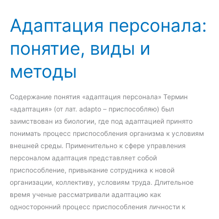
в
о
,
Адаптация персонала:
о
с
ф
в
т
у
понятие, виды и
ы
и
н
е
к
методы
о
ц
с
и
н
и
Содержание понятия «адаптация персонала» Термин
о
и
«адаптация» (от лат. adapto – приспособляю) был
в
в
заимствован из биологии, где под адаптацией принято
ы
и
понимать процесс приспособления организма к условиям
г
д
внешней среды. Применительно к сфере управления
о
ы
персоналом адаптация представляет собой
с
приспособление, привыкание сотрудника к новой
у
организации, коллективу, условиям труда. Длительное
д
время ученые рассматривали адаптацию как
а
односторонний процесс приспособления личности к
р