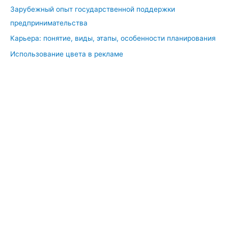
я
Зарубежный опыт государственной поддержки
т
предпринимательства
и
Карьера: понятие, виды, этапы, особенности планирования
е
,
Использование цвета в рекламе
з
а
д
а
ч
и
и
м
е
т
о
д
ы