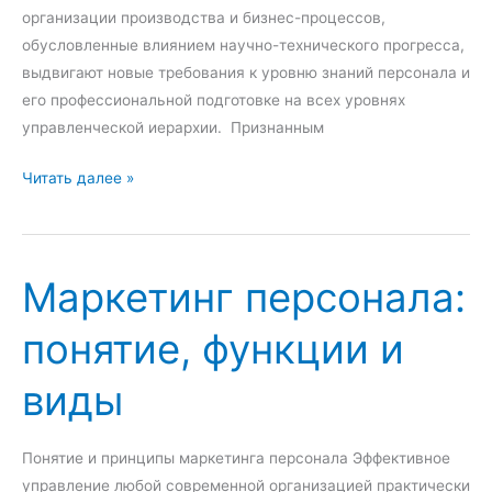
м
организации производства и бизнес-процессов,
:
обусловленные влиянием научно-технического прогресса,
п
выдвигают новые требования к уровню знаний персонала и
о
его профессиональной подготовке на всех уровнях
н
управленческой иерархии. Признанным
я
О
Читать далее »
т
б
и
у
е
ч
и
Маркетинг персонала:
е
в
н
и
понятие, функции и
и
д
е
ы
виды
п
е
р
Понятие и принципы маркетинга персонала Эффективное
с
управление любой современной организацией практически