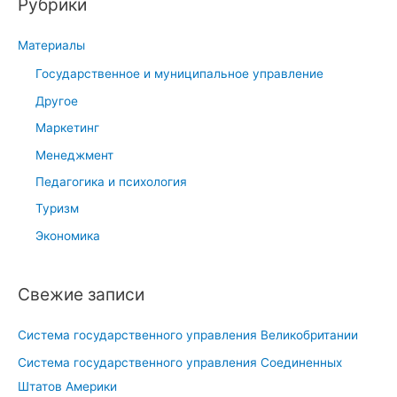
Рубрики
н
н
с
к
н
к
Материалы
и
о
:
е
Государственное и муниципальное управление
у
Другое
п
Маркетинг
р
Менеджмент
а
в
Педагогика и психология
л
Туризм
е
Экономика
н
и
Свежие записи
е
:
Система государственного управления Великобритании
п
о
Система государственного управления Соединенных
н
Штатов Америки