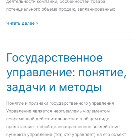
деятельности компании, особенностей товара,
р
:
потенциального объема продаж, запланированных
е
п
д
о
Ф
Читать далее »
п
н
о
р
я
р
и
т
м
Государственное
н
и
ы
и
е
в
управление: понятие,
м
,
ы
а
в
х
задачи и методы
т
и
о
е
д
д
л
ы
а
Понятие и признаки государственного управления
ь
и
к
Управление является неотъемлемым элементом
с
м
о
современной действительности и в общем виде
т
е
м
представляет собой целенаправленное воздействие
в
т
п
субъекта управления (тот, кто управляет) на его объект
а
о