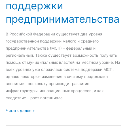
поддержки
д
г
ы
п
предпринимательства
,
е
о
р
ц
с
В Российской Федерации существует два уровня
е
о
государственной поддержки малого и среднего
н
н
предпринимательства (МСП) – федеральный и
к
а
региональный. Также существует возможность получить
а
л
помощь от муниципальных властей на местном уровне. На
э
а
всех уровнях уже сложилась система поддержки МСП,
ф
:
однако некоторые изменения в систему продолжают
ф
п
вноситься, поскольку происходит развитие
е
о
инфраструктуры, инновационных процессов, и как
к
н
следствие – рост потенциала
т
я
П
и
Читать далее »
т
р
в
и
а
н
е