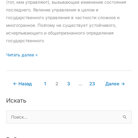
а
(тот, кем управляют), вызывающее изменение состояния
д
н
последнего. Явление управления в целом и
ы
и
государственного управления в частности сложное и
и
многогранное. Поэтому не существует устойчивого,
н
исчерпывающего и общепризнанного определения
а
государственного
з
а
Г
Читать далее »
р
о
у
с
б
у
←
Назад
1
2
3
…
23
Далее
→
е
д
ж
а
Искать
н
р
ы
с
П
е
т
о
р
в
и
ы
е