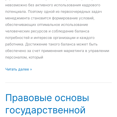
о
невозможно без активного использования кадрового
н
потенциала. Поэтому одной из первоочередных задач
а
менеджмента становится формирование условий,
л
обеспечивающих оптимальное использование
а
человеческих ресурсов и соблюдение баланса
:
потребностей и интересов организации и каждого
п
работника. Достижение такого баланса может быть
о
обеспечено за счет применения маркетинга в управлении
н
персоналом, который
я
т
М
Читать далее »
и
а
е
р
,
к
Правовые основы
м
е
е
т
государственной
т
и
о
н