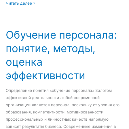
с
Э
Читать далее »
н
к
о
с
в
т
Обучение персонала:
н
р
ы
е
понятие, методы,
е
м
о
а
оценка
с
л
о
ь
эффективности
б
н
е
ы
н
й
Определение понятия «обучение персонала» Залогом
н
т
эффективной деятельности любой современной
о
у
организации является персонал, поскольку от уровня его
с
р
образования, компетентности, мотивированности,
т
и
профессиональных и личностных качеств напрямую
и
з
зависят результаты бизнеса. Современные изменения в