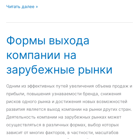
с
А
Читать далее »
т
д
в
а
е
п
Формы выхода
н
т
н
а
компании на
о
ц
й
и
зарубежные рынки
п
я
о
п
д
е
Одним из эффективных путей увеличения объема продаж и
д
р
прибыли, повышения узнаваемости бренда, снижения
е
с
рисков одного рынка и достижения новых возможностей
р
о
развития является выход компании на рынки других стран.
ж
н
Деятельность компании на зарубежных рынках может
к
а
осуществляться в различных формах, выбор которых
и
л
зависит от многих факторов, в частности, масштабов
п
а