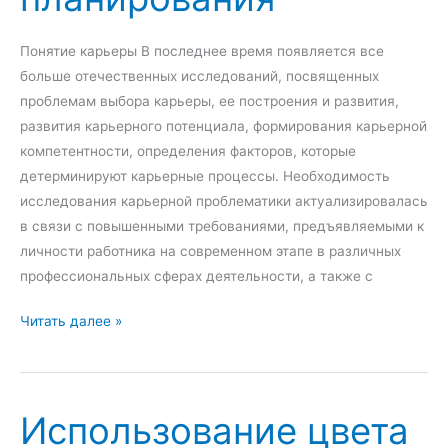
п
д
ы
и
Понятие карьеры В последнее время появляется все
т
н
больше отечественных исследований, посвященных
г
е
проблемам выбора карьеры, ее построения и развития,
о
н
развития карьерного потенциала, формирования карьерной
с
н
компетентности, определения факторов, которые
у
ы
детерминируют карьерные процессы. Необходимость
д
х
исследования карьерной проблематики актуализировалась
а
Ш
в связи с повышенными требованиями, предъявляемыми к
р
т
личности работника на современном этапе в различных
с
а
профессиональных сферах деятельности, а также с
т
т
К
Читать далее »
в
о
а
е
в
р
н
А
ь
н
м
Использование цвета
е
о
е
р
й