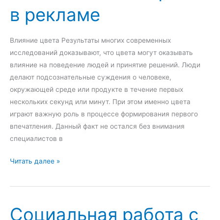
р
в рекламе
а
п
и
:
о
к
п
д
и
Влияние цвета Результаты многих современных
о
д
исследований доказывают, что цвета могут оказывать
н
е
влияние на поведение людей и принятие решений. Люди
я
р
делают подсознательные суждения о человеке,
т
ж
окружающей среде или продукте в течение первых
и
к
нескольких секунд или минут. При этом именно цвета
е
и
играют важную роль в процессе формирования первого
,
п
впечатления. Данный факт не остался без внимания
в
р
специалистов в
и
е
д
д
И
Читать далее »
ы
п
с
,
р
п
э
и
о
т
Социальная работа с
н
л
а