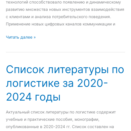
технологий способствовало появлению и динамическому
а
н
развитию множества новых инструментов взаимодействия
р
и
с клиентами и анализа потребительского поведения.
с
е
Применение новых цифровых каналов коммуникации и
т
в
П
Читать далее »
е
р
н
и
н
м
ы
Список литературы по
е
х
н
и
логистике за 2020-
е
м
н
у
2024 годы
и
н
е
и
и
Актуальный список литературы по логистике содержит
ц
н
учебные и практические пособия, монографии,
и
с
опубликованные в 2020-2024 гг. Список составлен на
п