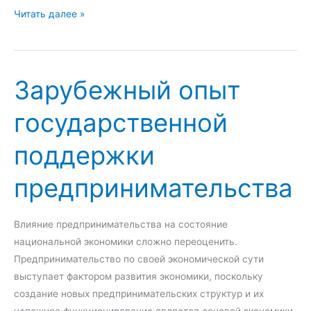
С
Читать далее »
п
и
р
с
а
т
в
Зарубежный опыт
е
л
м
е
государственной
а
н
г
и
поддержки
о
я
с
В
предпринимательства
у
е
д
л
а
Влияние предпринимательства на состояние
и
р
национальной экономики сложно переоценить.
к
с
Предпринимательство по своей экономической сути
о
т
выступает фактором развития экономики, поскольку
б
в
создание новых предпринимательских структур и их
р
е