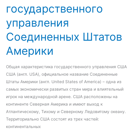
государственного
а
г
управления
о
с
Соединенных Штатов
у
д
Америки
а
р
с
Общая характеристика государственного управления США
т
США (англ. USA), официальное название Соединенные
в
Штаты Америки (англ. United States of America) – одна из
е
самых экономически развитых стран мира и влиятельный
н
игрок на международной арене. США расположены на
н
континенте Северная Америка и имеют выход к
о
Атлантическому, Тихому и Северному Ледовитому океану.
г
Территориально США состоят из трех частей:
о
континентальных
у