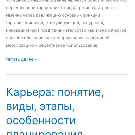
успешное функционирование является основой экономики
и
н
определенной территории (города, региона, страны).
т
н
Именно через реализацию основных функций
а
о
(организационной, стимулирующей, ресурсной,
н
г
инновационной) предпринимательство как экономическое
и
о
явление обеспечивает генерирование новых идей,
и
у
мобилизацию и эффективное использование
п
З
Читать далее »
р
а
а
р
в
у
л
Карьера: понятие,
б
е
е
н
виды, этапы,
ж
и
н
я
особенности
ы
С
й
о
планирования
о
е