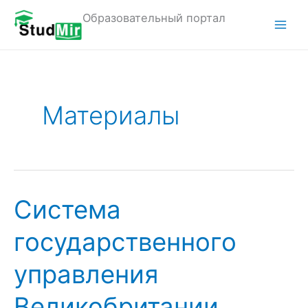
Перейти
Образовательный портал
к
M
содержимому
a
i
Материалы
n
M
e
n
Система
u
государственного
управления
Великобритании