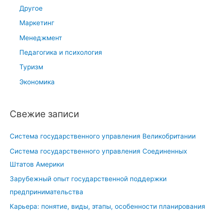
м
ы
Другое
а
п
Маркетинг
р
о
Менеджмент
к
л
е
о
Педагогика и психология
т
г
Туризм
и
и
Экономика
н
с
г
т
а
Свежие записи
и
п
к
р
Система государственного управления Великобритании
е
е
з
Система государственного управления Соединенных
д
а
Штатов Америки
п
2
Зарубежный опыт государственной поддержки
р
0
предпринимательства
и
2
Карьера: понятие, виды, этапы, особенности планирования
я
0