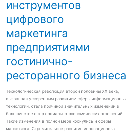
инструментов
о
с
в
т
цифрового
а
в
н
е
маркетинга
и
н
е
н
предприятиями
к
о
а
е
гостинично-
р
р
ь
ресторанного бизнеса
е
е
г
р
у
Технологическая революция второй половины XX века,
ы
л
вызванная ускоренным развитием сферы информационных
г
и
технологий, стала причиной значительных изменений в
о
р
большинстве сфер социально-экономических отношений.
с
о
Такие изменения в полной мере коснулись и сферы
у
в
маркетинга. Стремительное развитие инновационных
д
а