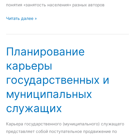
а
понятия «занятость населения» разных авторов
б
З
Читать далее »
о
а
т
н
н
я
ы
Планирование
т
м
о
и
карьеры
с
т
государственных и
ь
н
муниципальных
а
с
служащих
е
л
е
Карьера государственного (муниципального) служащего
н
представляет собой поступательное продвижение по