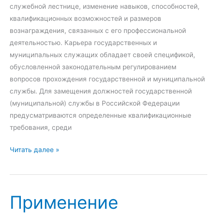
и
служебной лестнице, изменение навыков, способностей,
я
квалификационных возможностей и размеров
:
вознаграждения, связанных с его профессиональной
п
деятельностью. Карьера государственных и
о
муниципальных служащих обладает своей спецификой,
н
обусловленной законодательным регулированием
я
вопросов прохождения государственной и муниципальной
т
службы. Для замещения должностей государственной
и
(муниципальной) службы в Российской Федерации
е
предусматриваются определенные квалификационные
и
требования, среди
г
П
Читать далее »
о
л
с
а
у
н
д
Применение
и
а
р
р