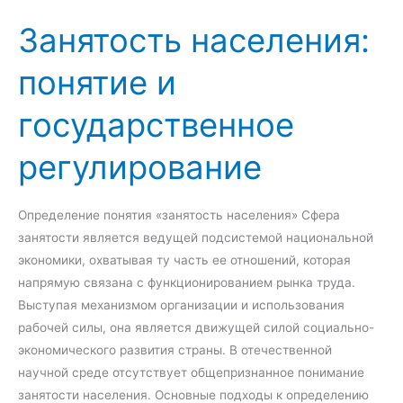
н
а
и
и
м
Занятость населения:
а
р
е
л
о
понятие и
ь
в
н
государственное
а
а
н
я
регулирование
и
р
я
а
б
Определение понятия «занятость населения» Сфера
о
занятости является ведущей подсистемой национальной
т
экономики, охватывая ту часть ее отношений, которая
а
напрямую связана с функционированием рынка труда.
с
Выступая механизмом организации и использования
б
рабочей силы, она является движущей силой социально-
е
экономического развития страны. В отечественной
з
научной среде отсутствует общепризнанное понимание
р
занятости населения. Основные подходы к определению