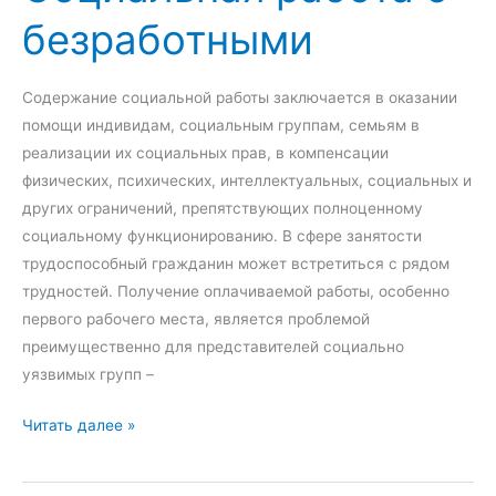
и
ь
безработными
п
м
з
ы
а
о
,
т
в
Содержание социальной работы заключается в оказании
о
е
а
помощи индивидам, социальным группам, семьям в
с
л
н
реализации их социальных прав, в компенсации
о
ь
и
физических, психических, интеллектуальных, социальных и
б
с
е
других ограничений, препятствующих полноценному
е
т
ц
социальному функционированию. В сфере занятости
н
в
в
трудоспособный гражданин может встретиться с рядом
н
а
е
трудностей. Получение оплачиваемой работы, особенно
о
т
первого рабочего места, является проблемой
с
а
преимущественно для представителей социально
т
в
уязвимых групп –
и
р
п
е
С
Читать далее »
л
к
о
а
л
ц