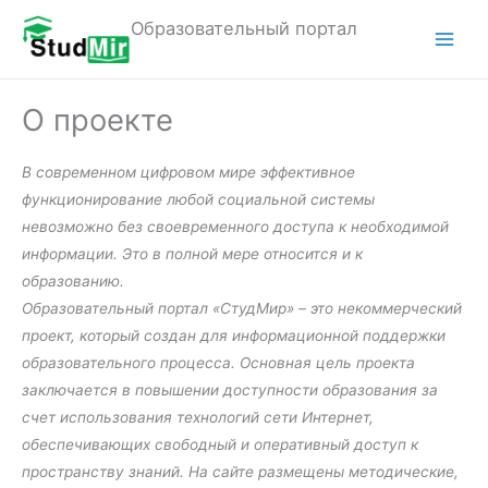
Перейти
Образовательный портал
к
M
содержимому
a
О проекте
i
В современном цифровом мире эффективное
n
функционирование любой социальной системы
M
невозможно без своевременного доступа к необходимой
информации. Это в полной мере относится и к
e
образованию.
n
Образовательный портал «СтудМир» – это некоммерческий
проект, который создан для информационной поддержки
u
образовательного процесса. Основная цель проекта
заключается в повышении доступности образования за
счет использования технологий сети Интернет,
обеспечивающих свободный и оперативный доступ к
пространству знаний. На сайте размещены методические,