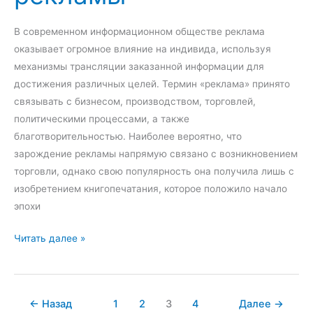
и
и
и
ц
В современном информационном обществе реклама
м
и
оказывает огромное влияние на индивида, используя
е
о
механизмы трансляции заказанной информации для
ж
н
достижения различных целей. Термин «реклама» принято
д
и
связывать с бизнесом, производством, торговлей,
у
р
политическими процессами, а также
н
о
благотворительностью. Наиболее вероятно, что
а
в
зарождение рекламы напрямую связано с возникновением
р
а
торговли, однако свою популярность она получила лишь с
о
н
изобретением книгопечатания, которое положило начало
д
и
эпохи
н
е
ы
к
П
Читать далее »
х
о
о
к
м
н
о
п
я
←
Назад
1
2
3
4
Далее
→
м
а
т