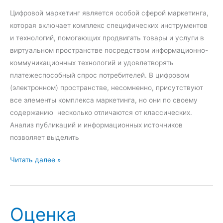
н
Цифровой маркетинг является особой сферой маркетинга,
а
которая включает комплекс специфических инструментов
ч
и технологий, помогающих продвигать товары и услуги в
е
виртуальном пространстве посредством информационно-
н
коммуникационных технологий и удовлетворять
и
платежеспособный спрос потребителей. В цифровом
е
(электронном) пространстве, несомненно, присутствуют
б
все элементы комплекса маркетинга, но они по своему
р
содержанию несколько отличаются от классических.
е
Анализ публикаций и информационных источников
н
позволяет выделить
д
а
О
Читать далее »
с
о
б
Оценка
е
н