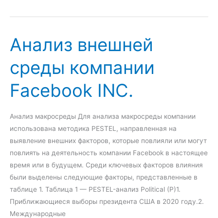
б
о
о
д
т
е
ы
Анализ внешней
л
P
и
среды компании
R
и
-
т
Facebook INC.
а
е
г
х
е
н
Анализ макросреды Для анализа макросреды компании
н
о
использована методика PESTEL, направленная на
т
л
выявление внешних факторов, которые повлияли или могут
с
о
повлиять на деятельность компании Facebook в настоящее
т
г
время или в будущем. Среди ключевых факторов влияния
в
и
были выделены следующие факторы, представленные в
а
и
таблице 1. Таблица 1 — PESTEL-анализ Political (P)1.
р
Приближающиеся выборы президента США в 2020 году.2.
а
Международные