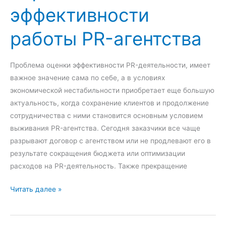
эффективности
н
о
работы PR-агентства
с
т
и
Проблема оценки эффективности PR-деятельности, имеет
ц
важное значение сама по себе, а в условиях
и
экономической нестабильности приобретает еще большую
ф
актуальность, когда сохранение клиентов и продолжение
р
сотрудничества с ними становится основным условием
о
выживания PR-агентства. Сегодня заказчики все чаще
в
разрывают договор с агентством или не продлевают его в
о
результате сокращения бюджета или оптимизации
г
расходов на PR-деятельность. Также прекращение
о
м
О
Читать далее »
а
ц
р
е
к