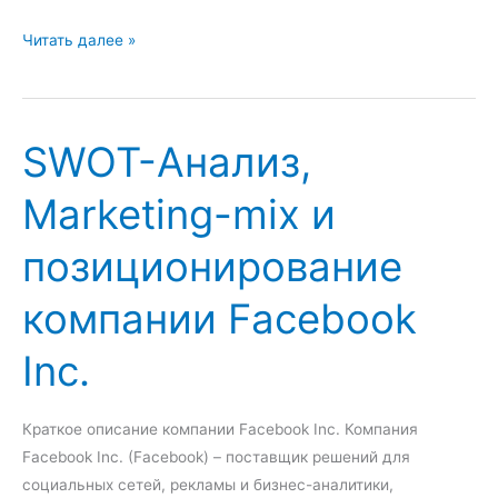
б
о
А
Читать далее »
т
н
ы
а
Р
л
SWOT-Анализ,
R
и
-
з
Marketing-mix и
а
в
г
н
позиционирование
е
е
н
ш
компании Facebook
т
н
с
е
Inc.
т
й
в
с
а
р
Краткое описание компании Facebook Inc. Компания
е
Facebook Inc. (Facebook) – поставщик решений для
д
социальных сетей, рекламы и бизнес-аналитики,