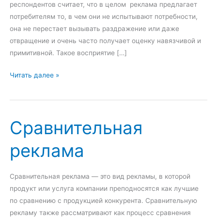
респондентов считает, что в целом реклама предлагает
потребителям то, в чем они не испытывают потребности,
она не перестает вызывать раздражение или даже
отвращение и очень часто получает оценку навязчивой и
примитивной. Такое восприятие […]
Д
Читать далее »
о
в
е
Сравнительная
р
и
реклама
е
к
р
Сравнительная реклама — это вид рекламы, в которой
е
продукт или услуга компании преподносятся как лучшие
к
по сравнению с продукцией конкурента. Сравнительную
л
рекламу также рассматривают как процесс сравнения