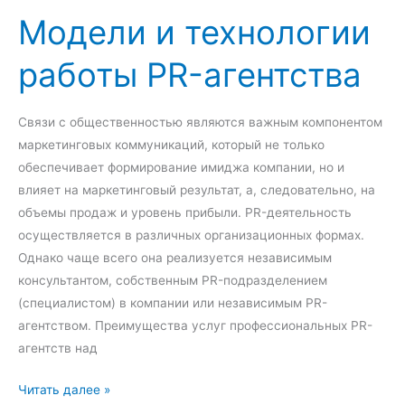
н
Модели и технологии
е
к
т
а
работы РR-агентства
и
э
н
ф
г
ф
Связи с общественностью являются важным компонентом
а
е
маркетинговых коммуникаций, который не только
к
обеспечивает формирование имиджа компании, но и
т
влияет на маркетинговый результат, а, следовательно, на
и
объемы продаж и уровень прибыли. PR-деятельность
в
осуществляется в различных организационных формах.
н
Однако чаще всего она реализуется независимым
о
консультантом, собственным PR-подразделением
с
(специалистом) в компании или независимым PR-
т
агентством. Преимущества услуг профессиональных PR-
и
агентств над
р
а
М
Читать далее »