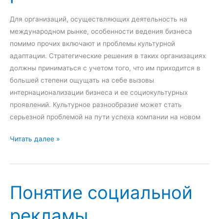
,
N
M
Для организаций, осуществляющих деятельность на
C
a
международном рынке, особенности ведения бизнеса
.
r
помимо прочих включают и проблемы культурной
k
адаптации. Стратегические решения в таких организациях
e
должны приниматься с учетом того, что им приходится в
t
большей степени ощущать на себе вызовы
i
интернационализации бизнеса и ее социокультурных
n
проявлений. Культурное разнообразие может стать
g
серьезной проблемой на пути успеха компании на новом
-
С
Читать далее »
m
т
i
р
x
а
и
Понятие социальной
т
п
е
о
рекламы
г
з