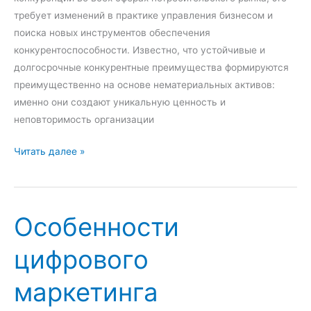
я
требует изменений в практике управления бизнесом и
р
поиска новых инструментов обеспечения
е
конкурентоспособности. Известно, что устойчивые и
к
долгосрочные конкурентные преимущества формируются
л
преимущественно на основе нематериальных активов:
а
именно они создают уникальную ценность и
м
неповторимость организации
а
С
Читать далее »
у
щ
н
Особенности
о
с
цифрового
т
ь
маркетинга
и
з