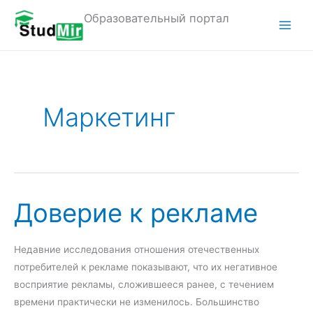
Перейти
Образовательный портал
к
M
содержимому
a
i
Маркетинг
n
M
e
n
Доверие к рекламе
u
Недавние исследования отношения отечественных
потребителей к рекламе показывают, что их негативное
восприятие рекламы, сложившееся ранее, с течением
времени практически не изменилось. Большинство