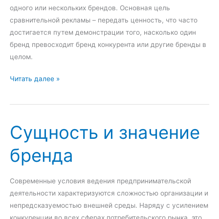
а
одного или нескольких брендов. Основная цель
м
сравнительной рекламы – передать ценность, что часто
е
достигается путем демонстрации того, насколько один
бренд превосходит бренд конкурента или другие бренды в
целом.
С
Читать далее »
р
а
в
Сущность и значение
н
и
бренда
т
е
л
Современные условия ведения предпринимательской
ь
деятельности характеризуются сложностью организации и
н
непредсказуемостью внешней среды. Наряду с усилением
а
конкуренции во всех сферах потребительского рынка, это