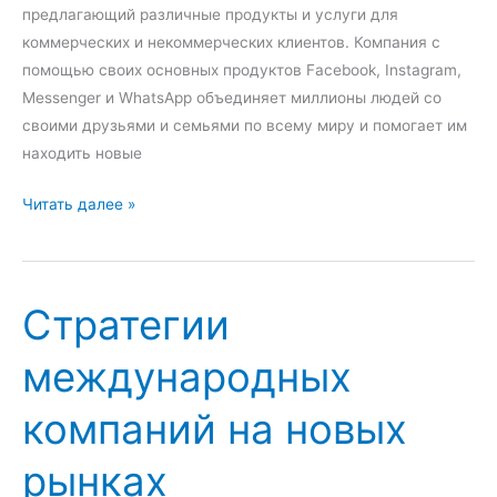
ы
предлагающий различные продукты и услуги для
к
коммерческих и некоммерческих клиентов. Компания с
о
помощью своих основных продуктов Facebook, Instagram,
м
Messenger и WhatsApp объединяет миллионы людей со
п
своими друзьями и семьями по всему миру и помогает им
а
находить новые
н
S
Читать далее »
и
W
и
O
F
T
a
Стратегии
-
c
А
e
международных
н
b
а
o
компаний на новых
л
o
и
k
рынках
з
I