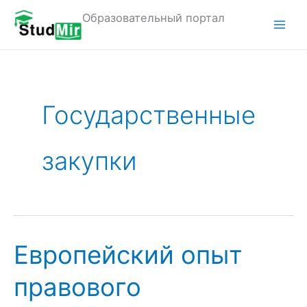
Перейти
Образовательный портал
к
M
содержимому
a
i
Государственные
n
M
закупки
e
n
u
Европейский опыт
правового