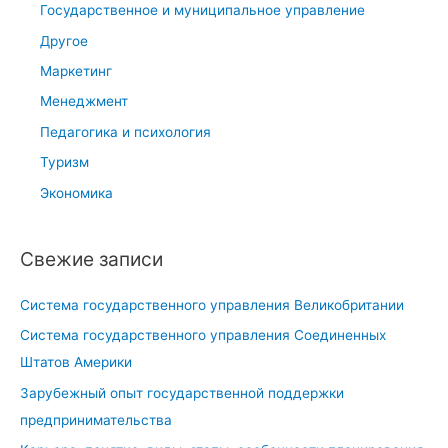
Государственное и муниципальное управление
н
ц
у
н
Другое
и
п
ы
п
о
Маркетинг
х
ы
к
Менеджмент
з
г
Педагогика и психология
а
о
Туризм
к
с
у
у
Экономика
п
д
о
а
Свежие записи
к
р
в
с
Система государственного управления Великобритании
Р
т
Система государственного управления Соединенных
о
в
Штатов Америки
с
е
с
н
Зарубежный опыт государственной поддержки
и
н
предпринимательства
и
ы