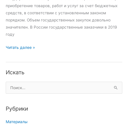
с
г
приобретение товаров, работ и услуг за счет бюджетных
и
о
средств, в соответствии с установленным законом
с
с
порядком. Объем государственных закупок довольно
т
у
значителен. В России государственные заказчики в 2019
е
д
году
м
а
ы
Ф
р
Читать далее »
г
у
с
о
н
т
с
к
в
Искать
у
ц
е
д
и
н
П
а
и
н
о
р
и
ы
и
с
п
х
Рубрики
с
т
р
з
к
в
и
а
Материалы
:
е
н
к