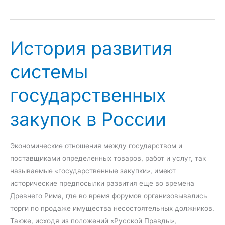
в
р
о
История развития
п
е
системы
й
с
государственных
к
и
закупок в России
й
о
п
Экономические отношения между государством и
ы
поставщиками определенных товаров, работ и услуг, так
т
называемые «государственные закупки», имеют
п
исторические предпосылки развития еще во времена
р
Древнего Рима, где во время форумов организовывались
а
торги по продаже имущества несостоятельных должников.
в
Также, исходя из положений «Русской Правды»,