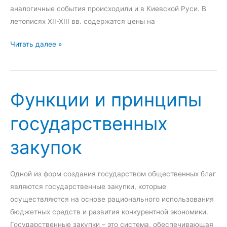
о
аналогичные события происходили и в Киевской Руси. В
в
летописях XII-XIII вв. содержатся цены на
о
И
Читать далее »
г
с
о
т
р
о
е
Функции и принципы
р
г
и
у
государственных
я
л
р
и
закупок
а
р
з
о
в
в
Одной из форм создания государством общественных благ
и
а
являются государственные закупки, которые
т
н
осуществляются на основе рационального использования
и
и
бюджетных средств и развития конкурентной экономики.
я
я
Государственные закупки – это система, обеспечивающая