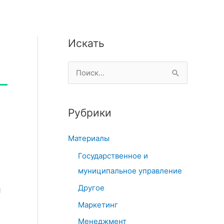
Искать
П
о
и
Рубрики
с
к
Материалы
:
Государственное и
муниципальное управление
Другое
и
Маркетинг
Менеджмент