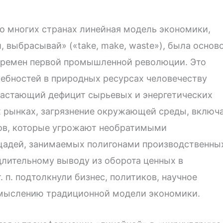
 многих странах линейная модель экономики,
, выбрасывай» («take, make, waste»), была основ
времен первой промышленной революции. Это
требностей в природных ресурсах человечеству
растающий дефицит сырьевых и энергетических
х рынках, загрязнение окружающей среды, включ
ов, которые угрожают необратимыми
щадей, занимаемых полигонами производственны
длительному выводу из оборота ценных в
 п. подтолкнули бизнес, политиков, научное
смыслению традиционной модели экономики.