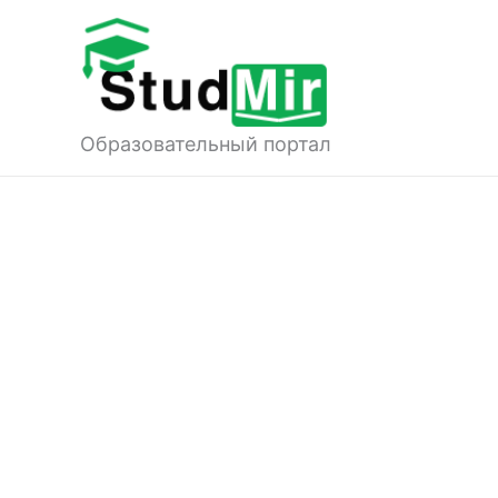
Перейти
к
содержимому
Образовательный портал