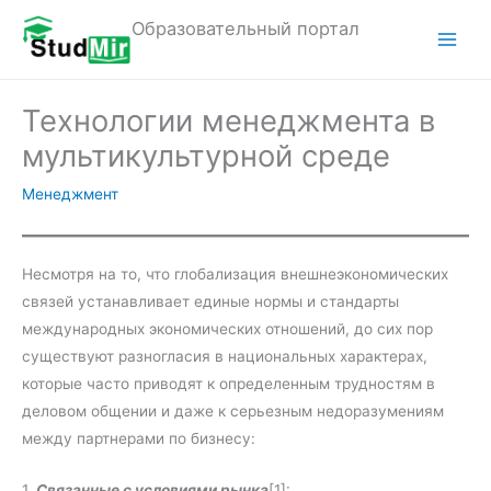
Перейти
Образовательный портал
к
M
содержимому
a
Технологии менеджмента в
i
мультикультурной среде
n
Менеджмент
M
e
Несмотря на то, что глобализация внешнеэкономических
связей устанавливает единые нормы и стандарты
n
международных экономических отношений, до сих пор
u
существуют разногласия в национальных характерах,
которые часто приводят к определенным трудностям в
деловом общении и даже к серьезным недоразумениям
между партнерами по бизнесу:
1.
Связанные с условиями рынка
[1]: