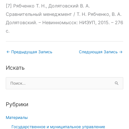
[7] Рябченко Т. Н., Долятовский В. А.
Сравнительный менеджмент / Т. Н. Рябченко, В. А.
Долятовский. – Невинномысск: НИЭУП, 2015. – 276
с.
←
Предыдущая Запись
Следующая Запись
→
Искать
П
о
и
Рубрики
с
к
Материалы
:
Государственное и муниципальное управление