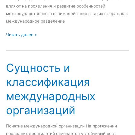
т
влияют на проявления и развитие особенностей
и
межгосударственного взаимодействия в таких сферах, как
я
международное разделение
м
е
З
Читать далее »
ж
н
д
а
у
ч
Сущность и
н
е
а
н
классификация
р
и
о
е
международных
д
м
н
е
организаций
ы
ж
х
д
ф
у
Понятие международной организации На протяжении
и
н
последних десятилетий отмечается устойчивый рост