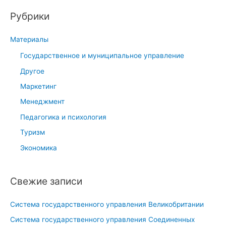
и
и
й
Рубрики
с
к
к
л
Материалы
:
а
Государственное и муниципальное управление
с
Другое
с
и
Маркетинг
ф
Менеджмент
и
Педагогика и психология
к
Туризм
а
ц
Экономика
и
я
Свежие записи
м
е
Система государственного управления Великобритании
ж
Система государственного управления Соединенных
д