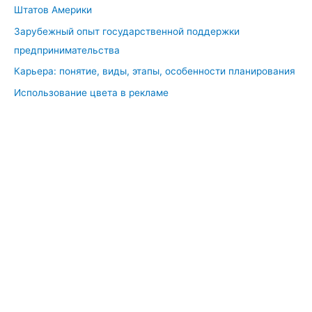
Штатов Америки
у
н
Зарубежный опыт государственной поддержки
а
предпринимательства
р
Карьера: понятие, виды, этапы, особенности планирования
о
Использование цвета в рекламе
д
н
ы
х
о
р
г
а
н
и
з
а
ц