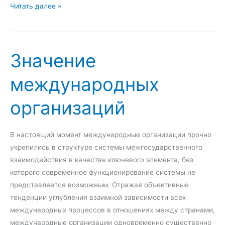
О
Читать далее »
с
н
о
Значение
в
н
международных
ы
е
организаций
э
т
а
В настоящий момент международные организации прочно
п
укрепились в структуре системы межгосударственного
ы
взаимодействия в качестве ключевого элемента, без
р
которого современное функционирование системы не
а
представляется возможным. Отражая объективные
з
тенденции углубления взаимной зависимости всех
в
международных процессов в отношениях между странами,
и
международные организации одновременно существенно