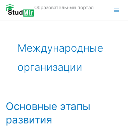
Перейти
Образовательный портал
к
M
содержимому
a
i
Международные
n
M
организации
e
n
u
Основные этапы
развития