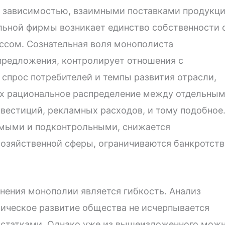
й зависимостью, взаимными поставками продукц
льной фирмы возникает единство собственности 
сом. Сознательная воля монополиста
редложения, контролирует отношения с
 спрос потребителей и темпы развития отрасли,
их рациональное распределение между отдельны
вестиций, рекламных расходов, и тому подобное
емыми и подконтрольными, снижается
хозяйственной сферы, ограничиваются банкротств
анения монополии является гибкость. Анализ
ическое развитие общества не исчерпывается
статками. Однако уже из вышеизложенного мож