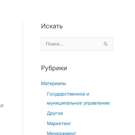
Искать
П
о
и
Рубрики
с
к
Материалы
:
Государственное и
муниципальное управление
ли
Другое
Маркетинг
Менеджмент