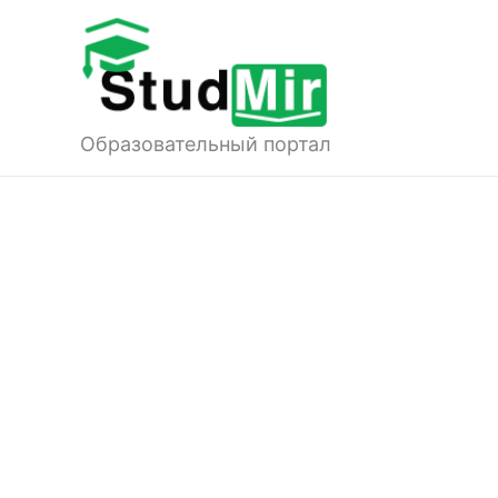
Перейти
к
содержимому
Образовательный портал