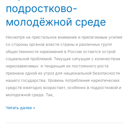
подростково-
а
я
молодёжной среде
р
е
к
Несмотря на пристальное внимание и прилагаемые усилия
л
со стороны органов власти страны и различных групп
а
общественности наркомания в России остается острой
м
социальной проблемой. Текущая ситуация с количеством
а
наркозависимых и тенденция их постоянного роста
в
признана одной из угроз для национальной безопасности
п
нашего государства. Уровень потребления наркотических
р
средств ежегодно возрастает, особенно в подростковой и
о
молодежной среде. Так,
ф
П
Читать далее »
и
р
л
о
а