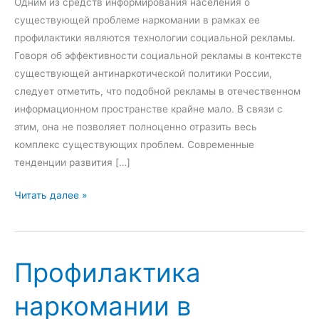
Одним из средств информирования населения о
существующей проблеме наркомании в рамках ее
профилактики являются технологии социальной рекламы.
Говоря об эффективности социальной рекламы в контексте
существующей антинаркотической политики России,
следует отметить, что подобной рекламы в отечественном
информационном пространстве крайне мало. В связи с
этим, она не позволяет полноценно отразить весь
комплекс существующих проблем. Современные
тенденции развития […]
С
Читать далее »
о
ц
и
Профилактика
а
л
наркомании в
ь
н