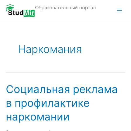
Перейти
Образовательный портал
к
M
содержимому
a
i
Наркомания
n
M
e
n
Социальная реклама
u
в профилактике
наркомании