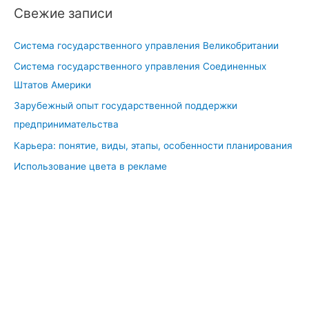
и
Свежие записи
в
п
Система государственного управления Великобритании
о
Система государственного управления Соединенных
д
Штатов Америки
р
о
Зарубежный опыт государственной поддержки
с
предпринимательства
т
Карьера: понятие, виды, этапы, особенности планирования
к
Использование цвета в рекламе
о
в
о
-
м
о
л
о