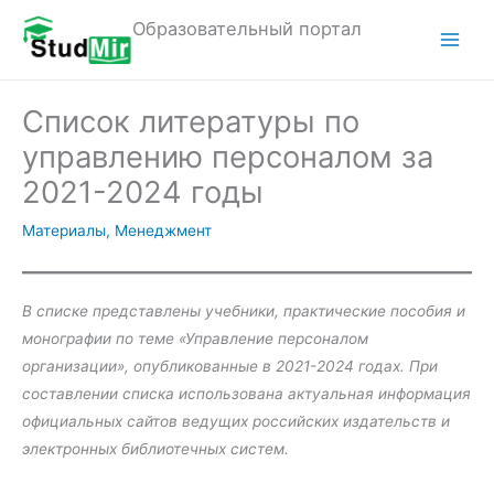
Перейти
Образовательный портал
к
M
содержимому
a
Список литературы по
i
управлению персоналом за
n
2021-2024 годы
M
Материалы
,
Менеджмент
e
n
В списке представлены учебники, практические пособия и
монографии по теме «Управление персоналом
u
организации», опубликованные в 2021-2024 годах. При
составлении списка использована актуальная информация
официальных сайтов ведущих российских издательств и
электронных библиотечных систем.