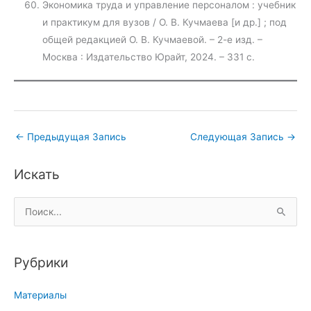
Экономика труда и управление персоналом : учебник
и практикум для вузов / О. В. Кучмаева [и др.] ; под
общей редакцией О. В. Кучмаевой. – 2-е изд. –
Москва : Издательство Юрайт, 2024. – 331 с.
←
Предыдущая Запись
Следующая Запись
→
Искать
П
о
и
Рубрики
с
к
Материалы
: