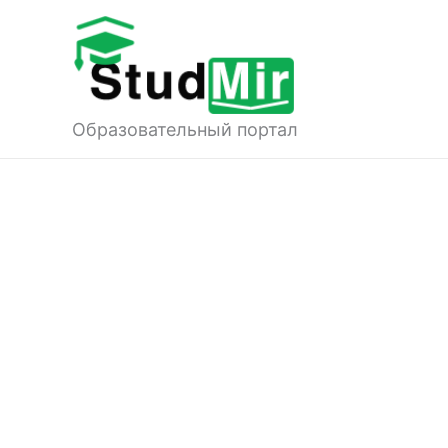
Перейти
к
содержимому
Образовательный портал