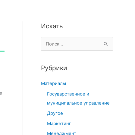
Искать
П
о
и
Рубрики
с
х
к
Материалы
:
я
Государственное и
муниципальное управление
Другое
Маркетинг
Менеджмент