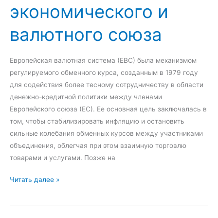
экономического и
р
с
валютного союза
:
п
о
Европейская валютная система (ЕВС) была механизмом
н
регулируемого обменного курса, созданным в 1979 году
я
для содействия более тесному сотрудничеству в области
т
денежно-кредитной политики между членами
и
Европейского союза (ЕС). Ее основная цель заключалась в
е
том, чтобы стабилизировать инфляцию и остановить
и
сильные колебания обменных курсов между участниками
п
объединения, облегчая при этом взаимную торговлю
р
товарами и услугами. Позже на
и
И
Читать далее »
м
с
е
т
р
о
р