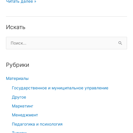
И
Читать далее »
с
т
о
Искать
р
и
П
я
о
д
и
о
Рубрики
с
л
к
л
Материалы
:
а
Государственное и муниципальное управление
р
Другое
а
н
Маркетинг
а
Менеджмент
м
Педагогика и психология
и