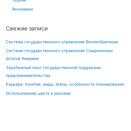
Туризм
р
о
Экономика
в
о
Свежие записи
м
ф
Система государственного управления Великобритании
и
Система государственного управления Соединенных
н
Штатов Америки
а
н
Зарубежный опыт государственной поддержки
с
предпринимательства
о
Карьера: понятие, виды, этапы, особенности планирования
в
Использование цвета в рекламе
о
м
р
ы
н