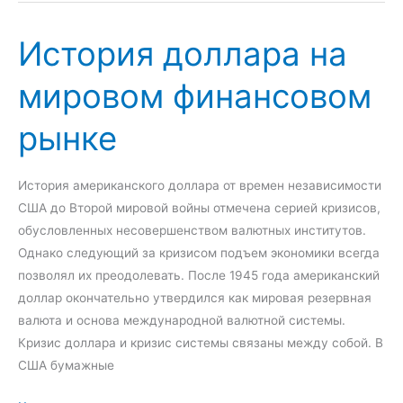
т
о
н
История доллара на
р
а
и
мировом финансовом
я
я
с
с
рынке
и
о
с
з
т
д
История американского доллара от времен независимости
е
а
США до Второй мировой войны отмечена серией кризисов,
м
н
обусловленных несовершенством валютных институтов.
а
и
Однако следующий за кризисом подъем экономики всегда
я
позволял их преодолевать. После 1945 года американский
е
доллар окончательно утвердился как мировая резервная
в
валюта и основа международной валютной системы.
р
Кризис доллара и кризис системы связаны между собой. В
о
США бумажные