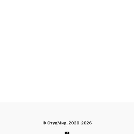
к
е
© СтудМир, 2020-2026