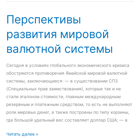
р
н
о
о
Перспективы
в
м
а
развития мировой
и
я
ч
в
валютной системы
е
а
с
л
к
ю
Сегодня в условиях глобального экономического кризиса
о
т
обостряются противоречия Ямайской мировой валютной
г
н
системы, заключающиеся: — в существовании СПЗ
о
а
(Специальных прав заимствования), которые так и не
и
я
стали эталоном стоимости, главным международным
в
с
резервным и платежным средством, то есть не выполняют
а
и
роли мировых денег, а также построены по типу корзины,
л
с
где большой удельный вес составляет доллар США; — в
ю
т
т
е
П
Читать далее »
н