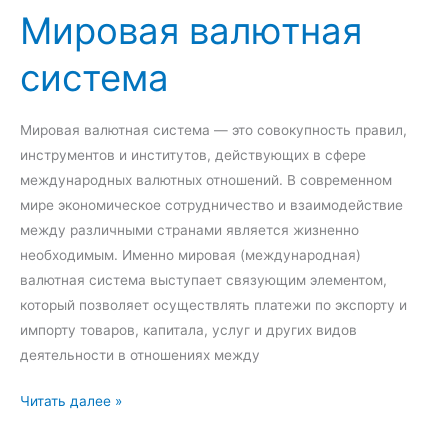
Мировая валютная
р
а
и
с
система
я
ч
Е
е
в
т
Мировая валютная система — это совокупность правил,
р
а
инструментов и институтов, действующих в сфере
о
международных валютных отношений. В современном
п
мире экономическое сотрудничество и взаимодействие
е
между различными странами является жизненно
й
необходимым. Именно мировая (международная)
с
валютная система выступает связующим элементом,
к
который позволяет осуществлять платежи по экспорту и
о
импорту товаров, капитала, услуг и других видов
г
деятельности в отношениях между
о
э
М
Читать далее »
к
и
о