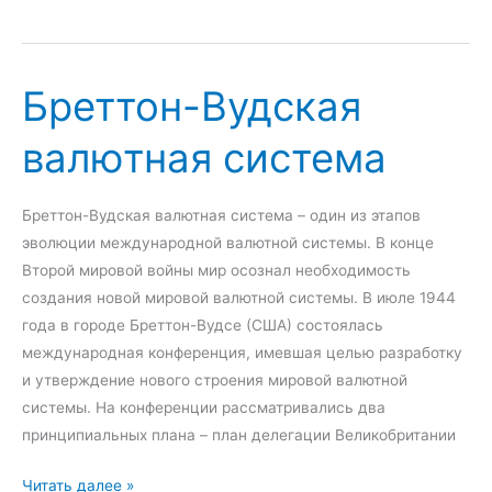
м
м
и
а
р
й
о
Бреттон-Вудская
с
в
к
валютная система
о
а
й
я
в
в
Бреттон-Вудская валютная система – один из этапов
а
а
эволюции международной валютной системы. В конце
л
л
Второй мировой войны мир осознал необходимость
ю
ю
создания новой мировой валютной системы. В июле 1944
т
т
года в городе Бреттон-Вудсе (США) состоялась
н
н
международная конференция, имевшая целью разработку
о
а
и утверждение нового строения мировой валютной
й
я
системы. На конференции рассматривались два
с
с
принципиальных плана – план делегации Великобритании
и
и
с
с
Б
Читать далее »