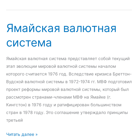
м
е
о
а
р
г
с
о
Ямайская валютная
п
с
е
система
о
к
ю
т
з
и
Ямайская валютная система представляет собой текущий
а
в
этап эволюции мировой валютной системы началом
ы
которого считается 1976 год. Вследствие кризиса Бреттон-
р
Вудской валютной системы в 1972-1974 гг. МВФ подготовил
а
проект реформы мировой валютной системы, который был
з
рассмотрен странами-членами МВФ на Ямайке (г.
в
Кингстон) в 1976 году и ратифицирован большинством
и
стран в 1978 году. Это соглашение утверждало принципы
т
третьей
и
я
Я
Читать далее »