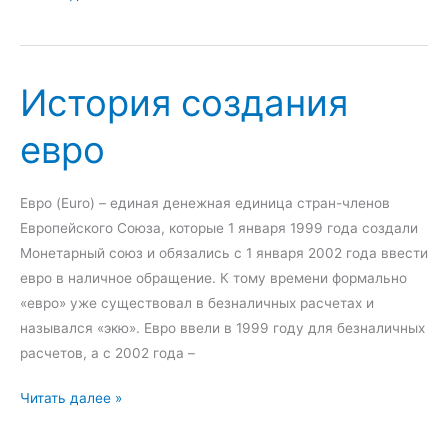
т
т
р
е
е
е
м
м
т
ы
а
История создания
т
о
евро
н
-
В
Евро (Euro) – единая денежная единица стран-членов
у
Европейского Союза, которые 1 января 1999 года создали
д
Монетарный союз и обязались с 1 января 2002 года ввести
с
евро в наличное обращение. К тому времени формально
к
«евро» уже существовал в безналичных расчетах и ​​
а
назывался «экю». Евро ввели в 1999 году для безналичных
я
расчетов, а с 2002 года –
в
а
И
Читать далее »
л
с
ю
т