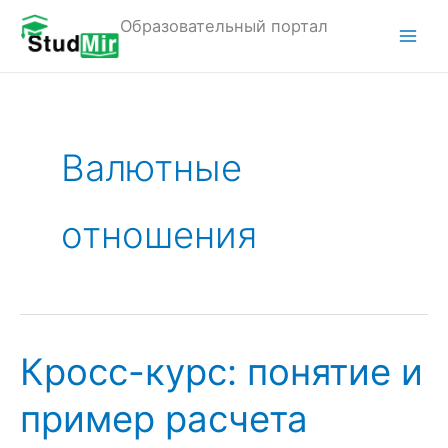
Перейти
Образовательный портал
к
M
содержимому
a
i
Валютные
n
M
отношения
e
n
u
Кросс-курс: понятие и
пример расчета