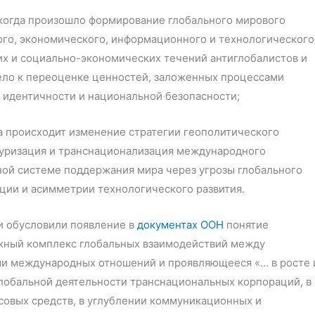
а, когда произошло формирование глобального мирового
ого, экономического, информационного и технологического
х и социально-экономических течений антиглобалистов и
вело к переоценке ценностей, заложенных процессами
 идентичности и национальной безопасности;
гда происходит изменение стратегии геополитического
ктуризация и транснационализация международного
ной системе поддержания мира через угрозы глобального
ции и асимметрии технологического развития.
и обусловили появление в
документах ООН
понятие
ожный комплекс глобальных взаимодействий между
ми международных отношений и проявляющееся «… в росте 
глобальной деятельности транснациональных корпораций, в
совых средств, в углублении коммуникационных и