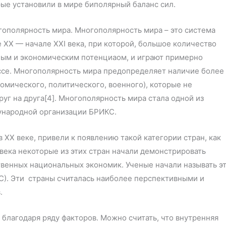
ые установили в мире биполярный баланс сил.
огополярность мира. Многополярность мира – это система
XX — начале XXI века, при которой, большое количество
ным и экономическим потенциаом, и играют примерно
ссе. Многополярность мира предопределяет наличие более
омического, политического, военного), которые не
уг на друга[4]. Многополярность мира стала одной из
ународной организации БРИКС.
XX веке, привели к появлению такой категории стран, как
века некоторые из этих стран начали демонстрировать
твенных национальных экономик. Ученые начали называть э
). Эти страны считалась наиболее перспективными и
.
 благодаря ряду факторов. Можно считать, что внутренняя