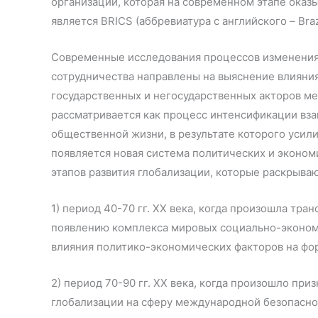
организаций, которая на современном этапе оказ
является BRICS (аббревиатура с английского – Brazil,
Современные исследования процессов изменения
сотрудничества направлены на выяснение влияни
государственных и негосударственных акторов м
рассматривается как процесс интенсификации в
общественной жизни, в результате которого усил
появляется новая система политических и эконо
этапов развития глобализации, которые раскрыва
1) период 40-70 гг. ХХ века, когда произошла тр
появлению комплекса мировых социально-эконом
влияния политико-экономических факторов на ф
2) период 70-90 гг. ХХ века, когда произошло п
глобализации на сферу международной безопасно