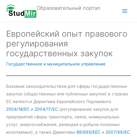
Перейти
Образовательный портал
к
M
содержимому
a
Европейский опыт правового
i
регулирования
n
государственных закупок
M
Государственное и муниципальное управление
e
n
Базовым законодательством для сферы государственных
закупок (общественных или публичных закупок) в странах
u
ЕС является Директива Европейского Парламента
2004/18/EC
и
2004/17/ЕС
(регулирование закупок для
предприятий сферы транспорта, связи, коммунальных
услуг, энергоснабжения, разведки и добычи полезных
ископаемых), а также Директивы
89/665/EEC
и
2007/66/EC