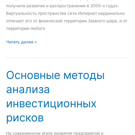
и
получила развитие и распространение в 2000-х годах.
е
Виртуальность пространства сети Интернет кардинально
и
отличает его от физической территории Земного шара, и от
н
территории любого
н
М
Читать далее »
о
е
в
ж
а
д
ц
Основные методы
у
и
н
о
анализа
а
н
р
н
инвестиционных
о
о
д
й
рисков
н
д
о
е
е
На современном этапе развития предприятий и
я