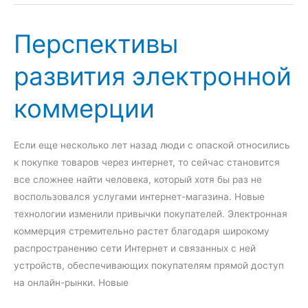
з
н
и
в
о
Перспективы
и
г
т
о
развития электронной
и
с
е
коммерции
о
э
ю
л
з
е
Если еще несколько лет назад люди с опаской относились
а
к
к покупке товаров через интернет, то сейчас становится
т
все сложнее найти человека, который хотя бы раз не
р
воспользовался услугами интернет-магазина. Новые
о
технологии изменили привычки покупателей. Электронная
н
коммерция стремительно растет благодаря широкому
н
распространению сети Интернет и связанных с ней
о
устройств, обеспечивающих покупателям прямой доступ
й
на онлайн-рынки. Новые
к