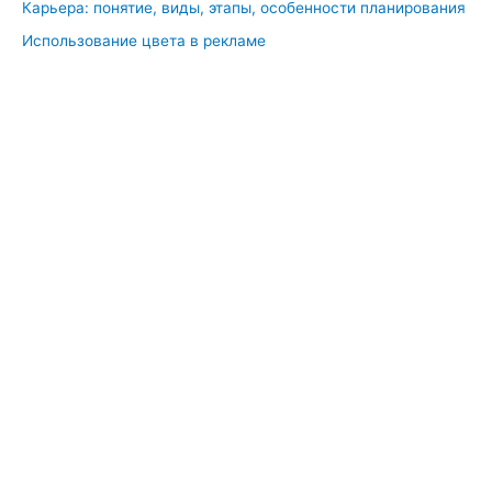
й
Карьера: понятие, виды, этапы, особенности планирования
с
Использование цвета в рекламе
и
с
т
е
м
ы