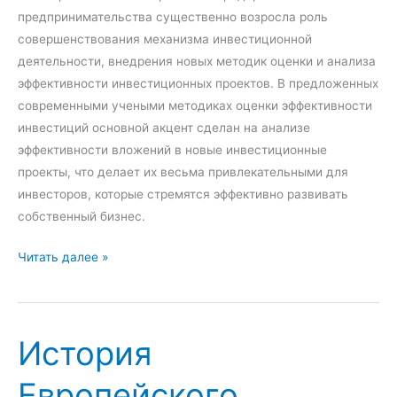
п
предпринимательства существенно возросла роль
т
р
совершенствования механизма инвестиционной
е
а
деятельности, внедрения новых методик оценки и анализа
л
в
эффективности инвестиционных проектов. В предложенных
ь
о
современными учеными методиках оценки эффективности
н
в
инвестиций основной акцент сделан на анализе
о
о
эффективности вложений в новые инвестиционные
с
е
проекты, что делает их весьма привлекательными для
т
р
инвесторов, которые стремятся эффективно развивать
и
е
собственный бизнес.
в
г
Р
О
Читать далее »
у
о
с
л
с
н
и
с
о
р
и
История
в
о
й
н
в
с
Европейского
ы
а
к