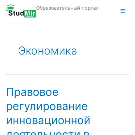
Перейти
Образовательный портал
к
M
содержимому
a
i
Экономика
n
M
e
n
Правовое
u
регулирование
инновационной
деятельности в