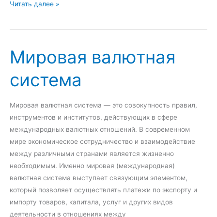
о
П
Читать далее »
м
е
м
р
е
с
Мировая валютная
р
п
ц
е
система
и
к
и
т
в
и
Мировая валютная система — это совокупность правил,
Е
в
инструментов и институтов, действующих в сфере
в
ы
международных валютных отношений. В современном
р
р
мире экономическое сотрудничество и взаимодействие
о
а
между различными странами является жизненно
п
з
необходимым. Именно мировая (международная)
е
в
валютная система выступает связующим элементом,
и
который позволяет осуществлять платежи по экспорту и
т
импорту товаров, капитала, услуг и других видов
и
деятельности в отношениях между