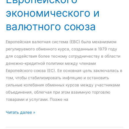
е
н
о
экономического и
м
и
й
е
е
Ф
валютного союза
т
э
е
о
л
д
д
е
Европейская валютная система (ЕВС) была механизмом
е
ы
к
регулируемого обменного курса, созданным в 1979 году
р
а
т
для содействия более тесному сотрудничеству в области
а
н
р
денежно-кредитной политики между членами
ц
а
о
Европейского союза (ЕС). Ее основная цель заключалась в
и
л
н
том, чтобы стабилизировать инфляцию и остановить
и
и
н
сильные колебания обменных курсов между участниками
з
о
объединения, облегчая при этом взаимную торговлю
а
й
товарами и услугами. Позже на
и
к
И
Читать далее »
н
о
с
в
м
т
е
м