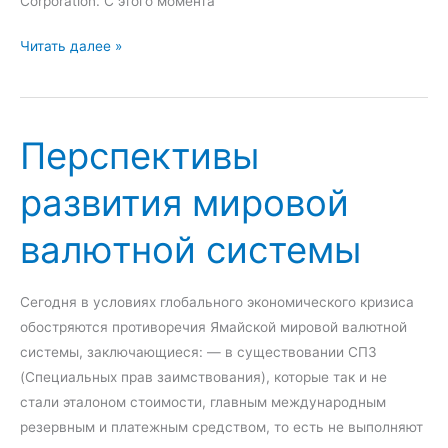
Corporation. С этого момента
ц
с
и
т
М
Читать далее »
и
е
е
м
ж
а
д
Перспективы
у
н
развития мировой
а
р
валютной системы
о
д
н
Сегодня в условиях глобального экономического кризиса
ы
обостряются противоречия Ямайской мировой валютной
й
системы, заключающиеся: — в существовании СПЗ
л
(Специальных прав заимствования), которые так и не
и
стали эталоном стоимости, главным международным
з
резервным и платежным средством, то есть не выполняют
и