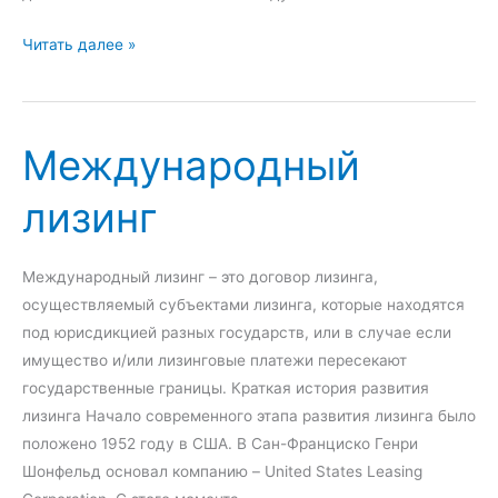
я
э
М
Читать далее »
л
и
е
р
к
о
т
Международный
в
р
а
лизинг
о
я
н
в
н
а
Международный лизинг – это договор лизинга,
о
л
осуществляемый субъектами лизинга, которые находятся
й
ю
под юрисдикцией разных государств, или в случае если
к
т
имущество и/или лизинговые платежи пересекают
о
н
государственные границы. Краткая история развития
м
а
лизинга Начало современного этапа развития лизинга было
м
я
положено 1952 году в США. В Сан-Франциско Генри
е
с
Шонфельд основал компанию – United States Leasing
р
и