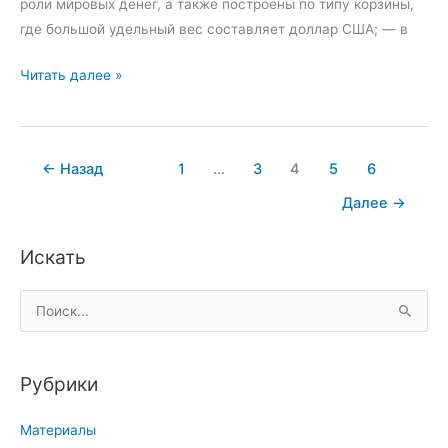
роли мировых денег, а также построены по типу корзины,
н
где большой удельный вес составляет доллар США; — в
г
П
Читать далее »
е
р
с
←
Назад
1
…
3
4
5
6
п
е
Далее
→
к
т
Искать
и
в
П
ы
о
р
и
а
Рубрики
с
з
к
в
Материалы
: