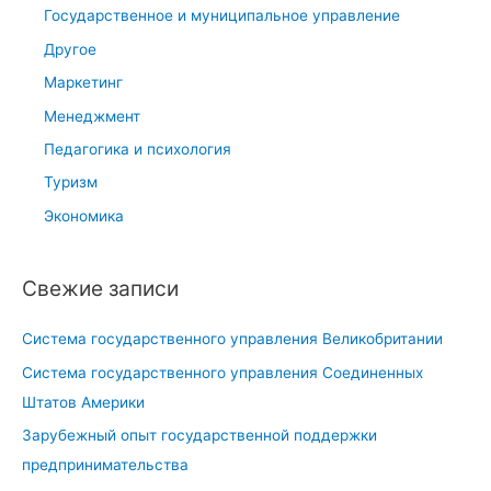
и
Государственное и муниципальное управление
т
Другое
и
Маркетинг
я
м
Менеджмент
и
Педагогика и психология
р
Туризм
о
Экономика
в
о
й
Свежие записи
в
а
Система государственного управления Великобритании
л
Система государственного управления Соединенных
ю
Штатов Америки
т
Зарубежный опыт государственной поддержки
н
предпринимательства
о