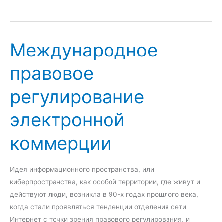
р
а
в
Международное
о
в
правовое
о
е
регулирование
р
е
электронной
г
у
коммерции
л
и
р
Идея информационного пространства, или
о
киберпространства, как особой территории, где живут и
в
действуют люди, возникла в 90-х годах прошлого века,
а
когда стали проявляться тенденции отделения сети
н
Интернет с точки зрения правового регулирования, и