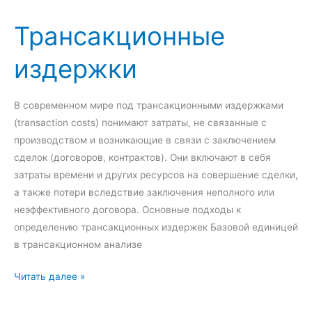
о
с
е
Трансакционные
р
т
р
и
и
ц
издержки
я
ц
и
Е
и
и
в
о
В современном мире под трансакционными издержками
р
н
(transaction costs) понимают затраты, не связанные с
о
н
производством и возникающие в связи с заключением
п
ы
сделок (договоров, контрактов). Они включают в себя
е
х
затраты времени и других ресурсов на совершение сделки,
й
р
а также потери вследствие заключения неполного или
с
и
неэффективного договора. Основные подходы к
к
с
определению трансакционных издержек Базовой единицей
о
к
в трансакционном анализе
г
о
о
в
Т
Читать далее »
э
р
к
а