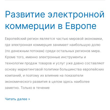
о
н
н
Развитие электронной
с
о
а
коммерции в Европе
м
к
и
ц
ч
и
Европейский регион является частью мировой экономики,
е
о
где электронная коммерция занимает наибольшую долю
с
н
(по денежным потокам) среди остальных регионов мира.
к
н
Кроме того, именно электронные инструменты и
о
ы
технологии продаж товаров и услуг уже давно составляют
г
е
основу маркетинговой политики большинства европейских
о
и
компаний, и поэтому их влияние на показатели
и
з
экономического развития в целом здесь наиболее
в
д
заметно. Только в течение
а
е
л
р
Р
Читать далее »
ю
ж
а
т
к