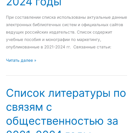
2024 годы
т
с
о
е
и
д
р
х
ы
При составлении списка использованы актуальные данные
а
о
электронных библиотечных систем и официальных сайтов
т
л
ведущих российских издательств. Список содержит
у
о
учебные пособия и монографии по маркетингу,
р
г
опубликованные в 2021-2024 гг. Связанные статьи:
ы
и
п
С
и
Читать далее »
о
п
з
д
и
а
о
с
2
Список литературы по
ш
о
0
к
к
2
связям с
о
л
2
л
и
-
общественностью за
ь
т
2
н
е
0