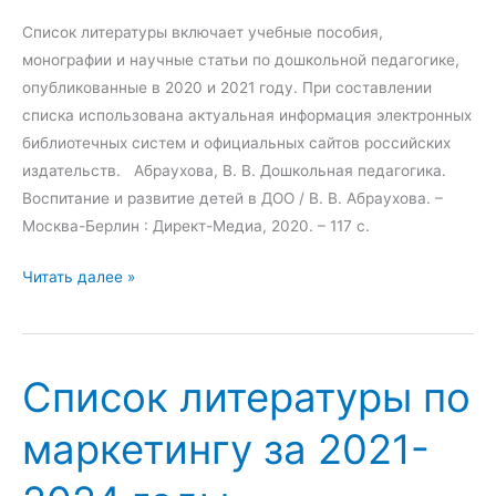
а
ж
т
м
Список литературы включает учебные пособия,
у
е
монографии и научные статьи по дошкольной педагогике,
р
н
опубликованные в 2020 и 2021 году. При составлении
ы
т
списка использована актуальная информация электронных
п
у
библиотечных систем и официальных сайтов российских
о
з
издательств. Абраухова, В. В. Дошкольная педагогика.
в
а
Воспитание и развитие детей в ДОО / В. В. Абраухова. –
о
2
Москва-Берлин : Директ-Медиа, 2020. – 117 с.
з
0
С
Читать далее »
р
2
п
а
2
и
с
-
с
т
2
Список литературы по
о
н
0
к
о
2
маркетингу за 2021-
л
й
4
и
п
г