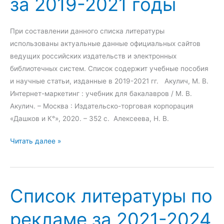
за 2019-2021 годы
т
щ
е
е
р
с
При составлении данного списка литературы
а
т
использованы актуальные данные официальных сайтов
т
в
ведущих российских издательств и электронных
у
е
библиотечных систем. Список содержит учебные пособия
р
н
и научные статьи, изданные в 2019-2021 гг. Акулич, М. В.
ы
н
Интернет-маркетинг : учебник для бакалавров / М. В.
п
о
Акулич. – Москва : Издательско-торговая корпорация
о
с
«Дашков и К°», 2020. – 352 с. Алексеева, Н. В.
и
т
н
С
ь
Читать далее »
н
п
ю
о
и
з
в
с
а
Список литературы по
а
о
2
ц
к
0
рекламе за 2021-2024
и
л
2