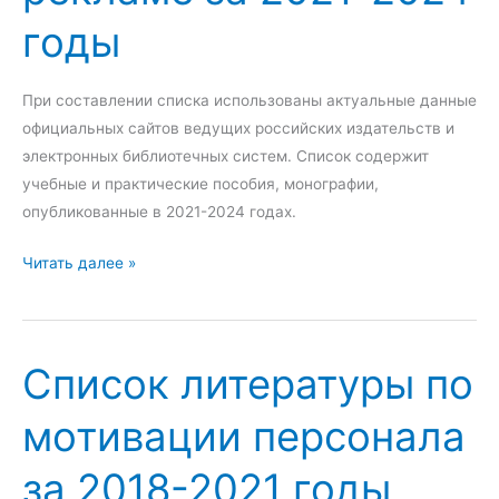
о
и
1
годы
н
т
-
н
е
2
о
р
0
При составлении списка использованы актуальные данные
м
а
2
официальных сайтов ведущих российских издательств и
у
т
4
электронных библиотечных систем. Список содержит
м
у
г
учебные и практические пособия, монографии,
е
р
о
опубликованные в 2021-2024 годах.
н
ы
д
е
п
ы
С
Читать далее »
д
о
п
ж
и
и
м
н
с
Список литературы по
е
т
о
н
е
к
мотивации персонала
т
р
л
у
н
и
за 2018-2021 годы
з
е
т