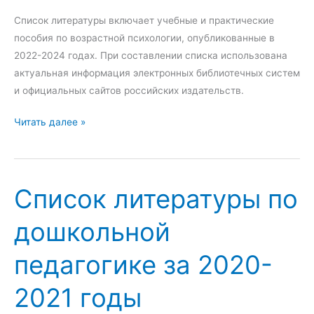
т
Список литературы включает учебные и практические
у
пособия по возрастной психологии, опубликованные в
р
2022-2024 годах. При составлении списка использована
ы
актуальная информация электронных библиотечных систем
п
и официальных сайтов российских издательств.
о
С
Читать далее »
б
п
р
и
е
с
н
Список литературы по
о
д
к
-
дошкольной
л
м
и
е
педагогике за 2020-
т
н
е
е
2021 годы
р
д