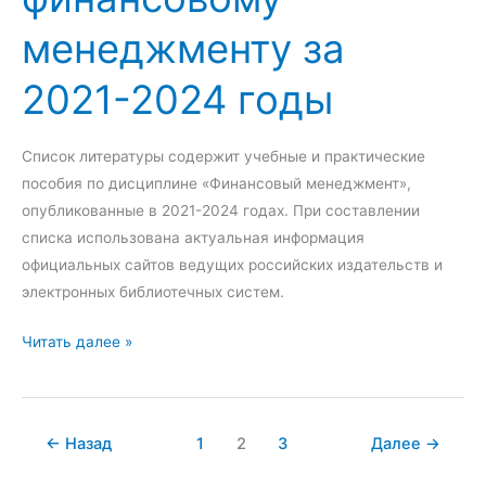
-
2
и
менеджменту за
2
0
т
0
2
е
2021-2024 годы
2
1
р
1
-
а
г
2
т
Список литературы содержит учебные и практические
о
0
у
пособия по дисциплине «Финансовый менеджмент»,
д
2
р
опубликованные в 2021-2024 годах. При составлении
ы
4
ы
списка использована актуальная информация
г
п
официальных сайтов ведущих российских издательств и
о
о
электронных библиотечных систем.
д
м
С
ы
Читать далее »
о
п
т
и
и
с
в
←
Назад
1
2
3
Далее
→
о
а
к
ц