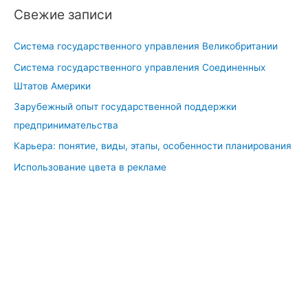
Свежие записи
о
2
в
0
Система государственного управления Великобритании
о
2
м
1
Система государственного управления Соединенных
у
г
Штатов Америки
м
о
Зарубежный опыт государственной поддержки
е
д
предпринимательства
н
ы
Карьера: понятие, виды, этапы, особенности планирования
е
д
Использование цвета в рекламе
ж
м
е
н
т
у
з
а