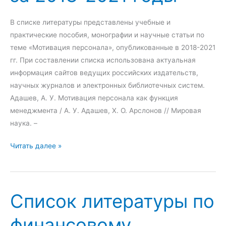
а
т
е
2
-
р
В списке литературы представлены учебные и
0
м
а
практические пособия, монографии и научные статьи по
2
а
т
теме «Мотивация персонала», опубликованные в 2018-2021
2
р
у
гг. При составлении списка использована актуальная
-
к
р
информация сайтов ведущих российских издательств,
2
е
ы
научных журналов и электронных библиотечных систем.
0
т
п
Адашев, А. У. Мотивация персонала как функция
2
и
о
менеджмента / А. У. Адашев, Х. О. Арслонов // Мировая
4
н
р
наука. –
г
г
е
о
у
к
С
Читать далее »
д
з
л
п
ы
а
а
и
2
м
с
Список литературы по
0
е
о
1
з
к
финансовому
9
а
л