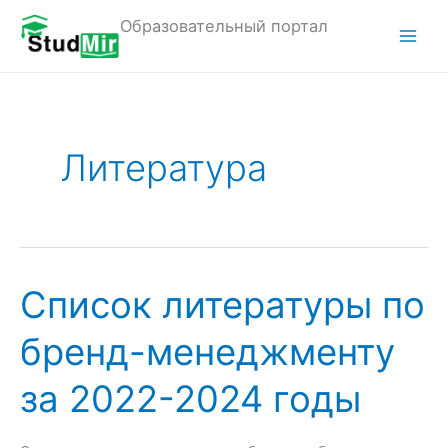
Перейти
Образовательный портал
к
M
содержимому
a
i
Литература
n
M
e
n
Список литературы по
u
бренд-менеджменту
за 2022-2024 годы