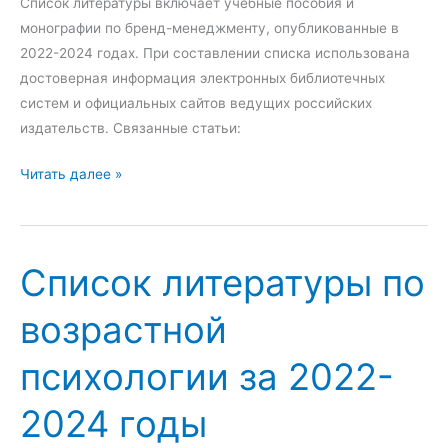
Список литературы включает учебные пособия и
монографии по бренд-менеджменту, опубликованные в
2022-2024 годах. При составлении списка использована
достоверная информация электронных библиотечных
систем и официальных сайтов ведущих российских
издательств. Связанные статьи:
С
Читать далее »
п
и
с
Список литературы по
о
к
возрастной
л
и
психологии за 2022-
т
е
2024 годы
р
а