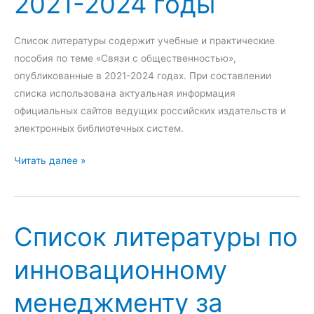
2021-2024 годы
о
р
2
й
а
4
п
т
г
Список литературы содержит учебные и практические
е
у
о
пособия по теме «Связи с общественностью»,
д
р
д
опубликованные в 2021-2024 годах. При составлении
а
ы
ы
списка использована актуальная информация
г
п
официальных сайтов ведущих российских издательств и
о
о
электронных библиотечных систем.
г
м
С
и
Читать далее »
а
п
к
р
и
е
к
с
з
е
Список литературы по
о
а
т
к
2
и
инновационному
л
0
н
и
2
г
менеджменту за
т
0
у