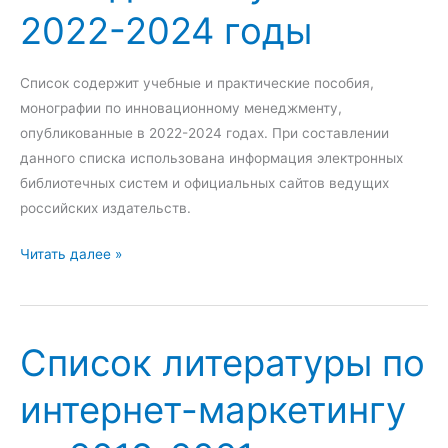
е
-
з
2022-2024 годы
р
2
а
а
0
2
т
2
0
Список содержит учебные и практические пособия,
у
1
2
монографии по инновационному менеджменту,
р
г
1
опубликованные в 2022-2024 годах. При составлении
ы
о
-
данного списка использована информация электронных
п
д
2
библиотечных систем и официальных сайтов ведущих
о
ы
0
российских издательств.
с
2
С
Читать далее »
в
4
п
я
г
и
з
о
с
я
д
Список литературы по
о
м
ы
к
с
интернет-маркетингу
л
о
и
б