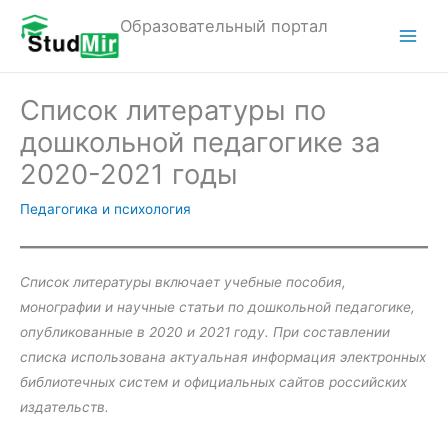
Перейти
Образовательный портал
к
M
содержимому
a
Список литературы по
i
дошкольной педагогике за
n
2020-2021 годы
M
Педагогика и психология
e
n
Список литературы включает учебные пособия,
монографии и научные статьи по дошкольной педагогике,
u
опубликованные в 2020 и 2021 году. При составлении
списка использована актуальная информация электронных
библиотечных систем и официальных сайтов российских
издательств.