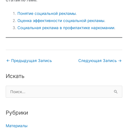
Статьи по теме:
Понятие социальной рекламы
.
Оценка эффективности социальной рекламы
.
Социальная реклама в профилактике наркомании
.
←
Предыдущая Запись
Следующая Запись
→
Искать
П
о
и
Рубрики
с
к
Материалы
: