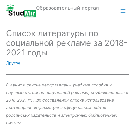
Перейти
Образовательный портал
к
M
содержимому
a
Список литературы по
i
социальной рекламе за 2018-
n
2021 годы
M
Другое
e
n
В данном
списке пердставлены учебные пособия и
научные статьи по социальной рекламе, опубликованные в
u
2018-2021 гг. При составлении списка использована
достоверная информация с официальных сайтов
российских издательств и электронных библиотечных
систем.