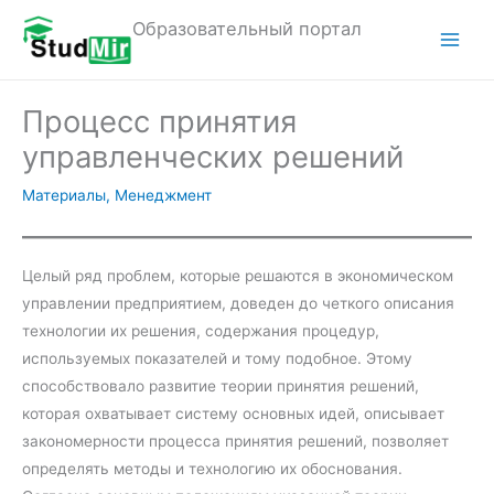
Перейти
Образовательный портал
к
M
содержимому
a
Процесс принятия
i
управленческих решений
n
Материалы
,
Менеджмент
M
e
Целый ряд проблем, которые решаются в экономическом
управлении предприятием, доведен до четкого описания
n
технологии их решения, содержания процедур,
u
используемых показателей и тому подобное. Этому
способствовало развитие теории принятия решений,
которая охватывает систему основных идей, описывает
закономерности процесса принятия решений, позволяет
определять методы и технологию их обоснования.