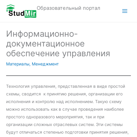
Перейти
Образовательный портал
к
M
содержимому
a
Информационно-
i
документационное
n
обеспечение управления
M
Материалы
,
Менеджмент
e
n
Технология управления, представленная в виде простой
схемы, сводится к принятию решения, организации его
u
исполнения и контролю над исполнением. Такую схему
можно использовать как в случае проведения наиболее
простого одноразового мероприятия, так и при
организации сложных отраслевых систем. Эти системы
будут отличаться степенью подготовки принятия решения,