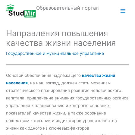
Перейти
Образовательный портал
к
M
содержимому
a
Направления повышения
i
качества жизни населения
n
Государственное и муниципальное управление
M
e
Основой обеспечения надлежащего
качества жизни
населения
, на наш взгляд, должен стать механизм
n
стратегического планирования развития человеческого
u
капитала, привлечение внимания государственных органов
управления к планированию и контролю основных
показателей качества жизни, а также осознание
обществом категории и индикаторов уровня качества
жизни как одного из ключевых факторов