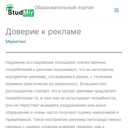
Перейти
Образовательный портал
к
M
содержимому
a
Доверие к рекламе
i
Маркетинг
n
M
Недавние исследования отношения отечественных
e
потребителей к рекламе показывают, что их негативное
восприятие рекламы, сложившееся ранее, с течением
n
времени практически не изменилось. Большинство
u
респондентов считает, что в целом реклама предлагает
потребителям то, в чем они не испытывают потребности,
она не перестает вызывать раздражение или даже
отвращение и очень часто получает оценку навязчивой и
примитивной. Такое восприятие рекламы непосредственно
связано с низким уровнем доверия граждан, как к