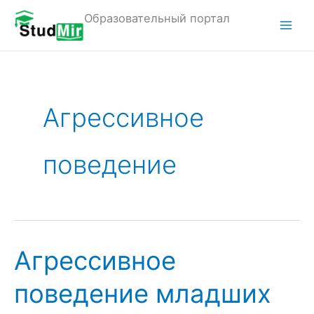
Перейти
Образовательный портал
к
M
содержимому
a
i
Агрессивное
n
M
поведение
e
n
u
Агрессивное
поведение младших