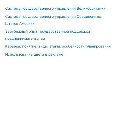
д
Система государственного управления Великобритании
ш
Система государственного управления Соединенных
и
Штатов Америки
х
ш
Зарубежный опыт государственной поддержки
к
предпринимательства
о
Карьера: понятие, виды, этапы, особенности планирования
л
Использование цвета в рекламе
ь
н
и
к
о
в