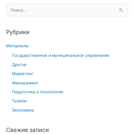
с
П
и
о
в
и
н
Рубрики
с
о
к
е
Материалы
:
п
Государственное и муниципальное управление
о
Другое
в
е
Маркетинг
д
Менеджмент
е
Педагогика и психология
н
Туризм
и
е
Экономика
м
л
Свежие записи
а