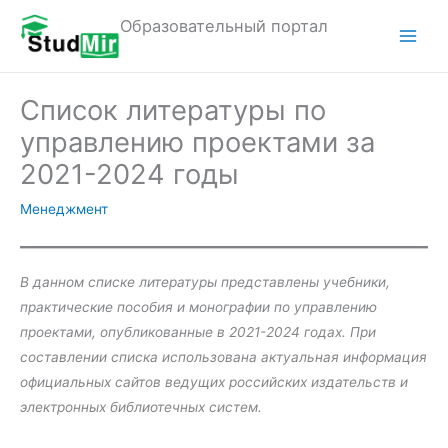
Перейти
Образовательный портал
к
M
содержимому
a
Список литературы по
i
управлению проектами за
n
2021-2024 годы
M
Менеджмент
e
n
В данном списке литературы представлены учебники,
практические пособия и монографии по управлению
u
проектами, опубликованные в 2021-2024 годах. При
составлении списка использована актуальная информация
официальных сайтов ведущих российских издательств и
электронных библиотечных систем.