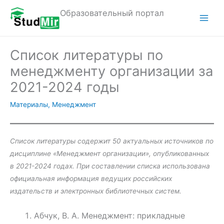
Перейти
Образовательный портал
к
M
содержимому
a
Список литературы по
i
менеджменту организации за
n
2021-2024 годы
M
Материалы
,
Менеджмент
e
n
Список литературы содержит 50 актуальных источников по
дисциплине «Менеджмент организации», опубликованных
u
в 2021-2024 годах. При составлении списка использована
официальная информация ведущих российских
издательств и электронных библиотечных систем.
Абчук, В. А. Менеджмент: прикладные