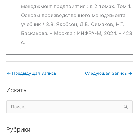
менеджмент предприятия : в 2 томах. Том 1.
Основы производственного менеджмента :
учебник / З.В. Якобсон, Д.Б. Симаков, Н.Т.
Баскакова. – Москва : ИНФРА-М, 2024. – 423
с.
←
Предыдущая Запись
Следующая Запись
→
Искать
П
о
и
Рубрики
с
к