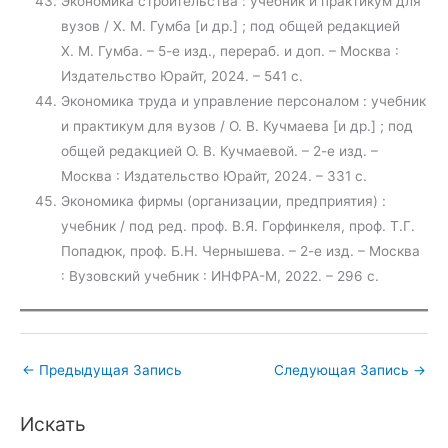
Экономика строительства : учебник и практикум для
вузов / Х. М. Гумба [и др.] ; под общей редакцией
Х. М. Гумба. – 5-е изд., перераб. и доп. – Москва :
Издательство Юрайт, 2024. – 541 с.
Экономика труда и управление персоналом : учебник
и практикум для вузов / О. В. Кучмаева [и др.] ; под
общей редакцией О. В. Кучмаевой. – 2-е изд. –
Москва : Издательство Юрайт, 2024. – 331 с.
Экономика фирмы (организации, предприятия) :
учебник / под ред. проф. В.Я. Горфинкеля, проф. Т.Г.
Попадюк, проф. Б.Н. Чернышева. – 2-е изд. – Москва
: Вузовский учебник : ИНФРА-М, 2022. – 296 с.
←
Предыдущая Запись
Следующая Запись
→
Искать