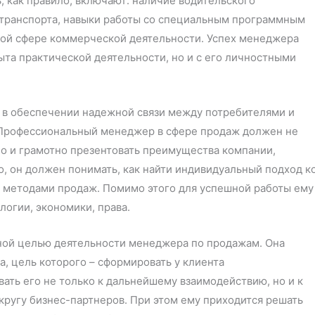
ь, как правило, включают: наличие водительского
отранспорта, навыки работы со специальным программным
ой сфере коммерческой деятельности. Успех менеджера
ыта практической деятельности, но и с его личностными
 в обеспечении надежной связи между потребителями и
Профессиональный менеджер в сфере продаж должен не
но и грамотно презентовать преимущества компании,
о, он должен понимать, как найти индивидуальный подход к
и методами продаж. Помимо этого для успешной работы ему
логии, экономики, права.
ной целью деятельности менеджера по продажам. Она
, цель которого – сформировать у клиента
ать его не только к дальнейшему взаимодействию, но и к
кругу бизнес-партнеров. При этом ему приходится решать