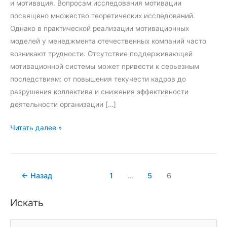
и мотивация. Вопросам исследования мотивации
посвящено множество теоретических исследований.
Однако в практической реализации мотивационных
моделей у менеджмента отечественных компаний часто
возникают трудности. Отсутствие поддерживающей
мотивационной системы может привести к серьезным
последствиям: от повышения текучести кадров до
разрушения коллектива и снижения эффективности
деятельности организации […]
Н
Читать далее »
е
г
а
←
Назад
1
…
5
6
т
и
Искать
в
н
П