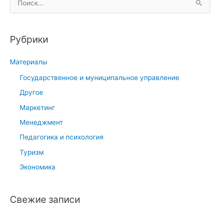
ы
о
е
и
с
Рубрики
т
с
и
к
Материалы
м
:
у
Государственное и муниципальное управление
л
Другое
ы
Маркетинг
в
Менеджмент
м
о
Педагогика и психология
т
Туризм
и
Экономика
в
а
Свежие записи
ц
и