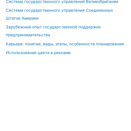
Система государственного управления Великобритании
и
п
Система государственного управления Соединенных
е
Штатов Америки
р
Зарубежный опыт государственной поддержки
с
предпринимательства
о
Карьера: понятие, виды, этапы, особенности планирования
н
а
Использование цвета в рекламе
л
а