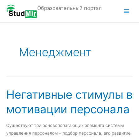
Перейти
Образовательный портал
к
M
содержимому
a
i
Менеджмент
n
M
e
n
Негативные стимулы в
u
мотивации персонала
Существуют три основополагающих элемента системы
управления персоналом – подбор персонала, его развитие