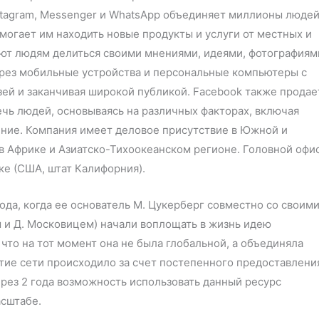
stagram, Messenger и WhatsApp объединяет миллионы люде
могает им находить новые продукты и услуги от местных и
ют людям делиться своими мнениями, идеями, фотографиям
ерез мобильные устройства и персональные компьютеры с
зей и заканчивая широкой публикой. Facebook также продае
чь людей, основываясь на различных факторах, включая
ение. Компания имеет деловое присутствие в Южной и
в Африке и Азиатско-Тихоокеанском регионе. Головной офи
е (США, штат Калифорния).
ода, когда ее основатель М. Цукерберг совместно со своим
 и Д. Московицем) начали воплощать в жизнь идею
что на тот момент она не была глобальной, а объединяла
итие сети происходило за счет постепенного предоставлени
рез 2 года возможность использовать данный ресурс
асштабе.