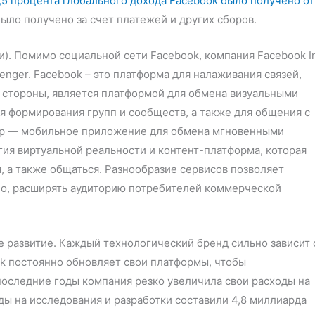
,5 процента глобального дохода Facebook было получено от
было получено за счет платежей и других сборов.
). Помимо социальной сети Facebook, компания Facebook I
enger. Facebook – это платформа для налаживания связей,
й стороны, является платформой для обмена визуальными
ля формирования групп и сообществ, а также для общения с
pp — мобильное приложение для обмена мгновенными
гия виртуальной реальности и контент-платформа, которая
, а также общаться. Разнообразие сервисов позволяет
но, расширять аудиторию потребителей коммерческой
е развитие. Каждый технологический бренд сильно зависит 
ok постоянно обновляет свои платформы, чтобы
последние годы компания резко увеличила свои расходы на
оды на исследования и разработки составили 4,8 миллиарда