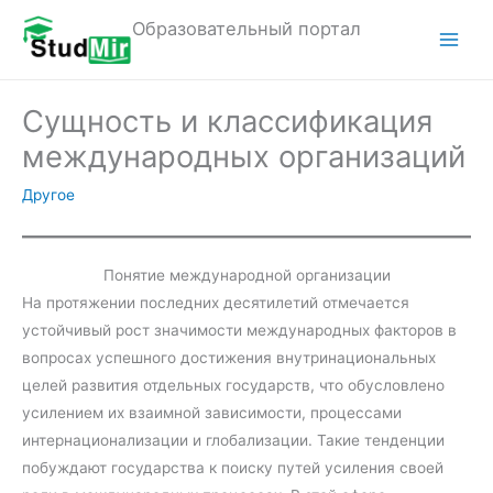
Перейти
Образовательный портал
к
M
содержимому
a
Сущность и классификация
i
международных организаций
n
Другое
M
e
Понятие международной организации
На протяжении последних десятилетий отмечается
n
устойчивый рост значимости международных факторов в
u
вопросах успешного достижения внутринациональных
целей развития отдельных государств, что обусловлено
усилением их взаимной зависимости, процессами
интернационализации и глобализации. Такие тенденции
побуждают государства к поиску путей усиления своей