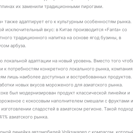
липпинах их заменили традиционными пирогами.
a» также адаптирует его к культурным особенностям рынка.
й исключительный вкус: в Китае производится «Fanta» со
тного традиционного напитка на основе ягод бузины, в
усом арбуза.
ию локальной адаптации на новый уровень. Вместо того что
и к потребностям конкретного локального рынка, компания
ям лишь наиболее доступных и востребованных продуктов.
работки новых вкусов мороженого для азиатского рынка.
коке был модернизирован продукт классической линейки и
мороженое с кокосовым наполнителем смешали с фруктами 
изготовлении сладостей в азиатском регионе. Такой подхо
41% азиатского рынка.
лярной линейка автомобилей Volkswagen с компасом, которы