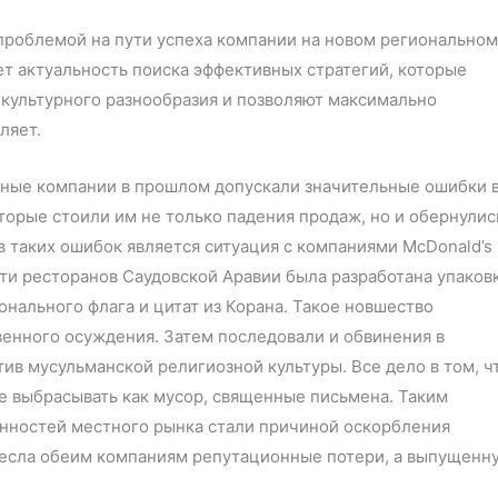
проблемой на пути успеха компании на новом региональном
ет актуальность поиска эффективных стратегий, которые
культурного разнообразия и позволяют максимально
ляет.
ные компании в прошлом допускали значительные ошибки 
торые стоили им не только падения продаж, но и обернулис
 таких ошибок является ситуация с компаниями McDonald’s 
ети ресторанов Саудовской Аравии была разработана упаков
нального флага и цитат из Корана. Такое новшество
енного осуждения. Затем последовали и обвинения в
в мусульманской религиозной культуры. Все дело в том, ч
ее выбрасывать как мусор, священные письмена. Таким
енностей местного рынка стали причиной оскорбления
несла обеим компаниям репутационные потери, а выпущенн