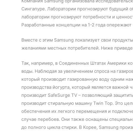
Компания Samsung организовала исследовательски
Сингапуре. Лаборатории прогнозируют будущий о
лаборатории прогнозируют потребности и ценнос
Разработанные концепции на 1-2 года опережают
Вместе с этим Samsung локализует свои продукты
желаниями местных потребителей. Ниже приведен
Так, например, в Соединенных Штатах Америки ко
воды. Наблюдая за увеличением спроса на газиро
который производит газированную воду одним наж
производства йогурта, который является важной ч
производит SafeSurge TV – позволяющий защитить
производит стиральную машину Twin Top. Это це
обеспечения их легкого перемещения и подключе
случае перебоев. Они также оснащены специаль
до полного цикла стирки. В Корее, Samsung прои