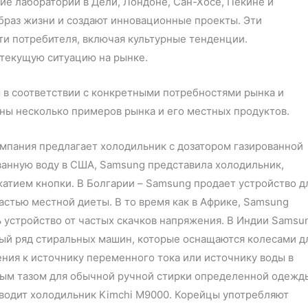
е лаборатории в Дели, Лондоне, Сан-Хосе, Пекине и
браз жизни и создают инновационные проекты. Эти
ти потребителя, включая культурные тенденции.
 текущую ситуацию на рынке.
 в соответствии с конкретными потребностями рынка и
ы несколько примеров рынка и его местных продуктов.
мпания предлагает холодильник с дозатором газированной
ванную воду в США, Samsung представила холодильник,
атием кнопки. В Болгарии – Samsung продает устройство д
астью местной диеты. В то время как в Африке, Samsung
 устройство от частых скачков напряжения. В Индии Samsu
лый ряд стиральных машин, которые оснащаются колесами д
ния к источнику переменного тока или источнику воды в
ным тазом для обычной ручной стирки определенной одежд
зводит холодильник Kimchi M9000. Корейцы употребляют