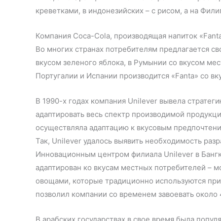
креветками, в индонезийских – с рисом, а на Фи
Компания Coca-Cola, производящая напиток «Fant
Во многих странах потребителям предлагается сво
вкусом зеленого яблока, в Румынии со вкусом мес
Португалии и Испании производится «Fanta» со вк
В 1990-х годах компания Unilever вывела стратег
адаптировать весь спектр производимой продукци
осуществляла адаптацию к вкусовым предпочтени
Так, Unilever удалось выявить необходимость раз
Инновационным центром филиала Unilever в Банг
адаптирован ко вкусам местных потребителей – 
овощами, которые традиционно используются при 
позволил компании со временем завоевать около 
В арабских государствах в свое время была попу