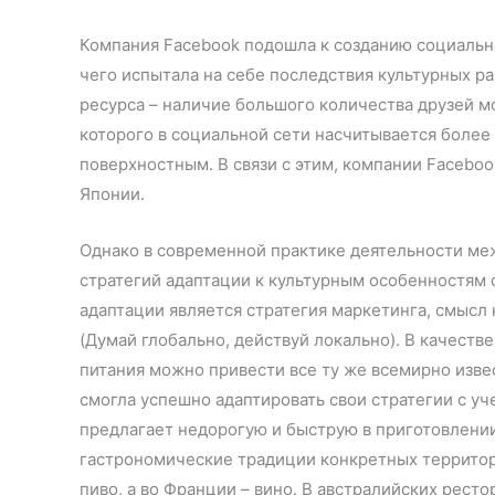
Компания Facebook подошла к созданию социально
чего испытала на себе последствия культурных р
ресурса – наличие большого количества друзей мо
которого в социальной сети насчитывается более
поверхностным. В связи с этим, компании Facebo
Японии.
Однако в современной практике деятельности м
стратегий адаптации к культурным особенностям 
адаптации является стратегия маркетинга, смысл ко
(Думай глобально, действуй локально). В качест
питания можно привести все ту же всемирно изве
смогла успешно адаптировать свои стратегии с уч
предлагает недорогую и быструю в приготовлении
гастрономические традиции конкретных территори
пиво, а во Франции – вино. В австралийских ресто