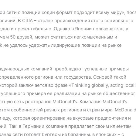
й сети с позиции «один формат подходит всему миру», пос
азличий. В США – стране происхождения этого социального
дно и презентабельно. Однако в Японии пользователь, у
 чем 50 друзей, может считаться легкомысленным и
ok не удалось удержать лидирующие позиции на рынке
еждународных компаний преобладают успешные примеры
определенного региона или государства. Основой такой
торой заключается во фразе «Thinking globally, acting locall
ве успешного примера ее реализации на рынке общественног
стную сеть ресторанов McDonald’s. Компания McDonald’s
етом особенностей разных регионов и стран мира. McDonald
 еду, которая ориентирована на вкусовые предпочтения и
й. Так, в Германии компания предлагает своим клиентам
ранах сети готовят бургеры из баранины, в японских – с