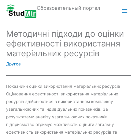
Перейти
Образовательный портал
к
M
содержимому
a
Методичні підходи до оцінки
i
ефективності використання
n
матеріальних ресурсів
M
Другое
e
n
Показники оцінки використання матеріальних ресурсів
Оцінювання ефективності використання матеріальних
u
ресурсів здійснюється з використанням комплексу
узагальнюючих та індивідуальних показників. За
результатами аналізу узагальнюючих показників
підприємство отримує можливість оцінити загальну
ефективність використання матеріальних ресурсів та