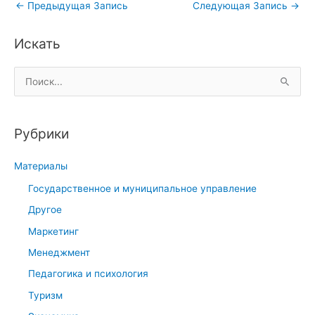
←
Предыдущая Запись
Следующая Запись
→
Искать
П
о
и
Рубрики
с
к
Материалы
:
Государственное и муниципальное управление
Другое
Маркетинг
Менеджмент
Педагогика и психология
Туризм